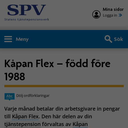
Mina sidor
Logga in
Meny
Sök
Kåpan Flex – född före
1988
Dölj ordförklaringar
Varje månad betalar din arbetsgivare in pengar
till
Kåpan Flex
. Den här delen av din
tjänstepension
förvaltas av
Kåpan