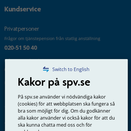
Kundservice
Privatpersoner
Frågor om tjänstepension från statlig anställning
020-51 50 40
Frågor om utbetalning
020-65 00 65
Switch to English
Kakor på spv.se
Kontakta oss
Privatperson – skicka mejl till oss
På spv.se använder vi nödvändiga kakor
(cookies) för att webbplatsen ska fungera så
bra som möjligt för dig. Om du godkänner
alla kakor använder vi också kakor för att du
Arbetsgivare
ska kunna chatta med oss och för