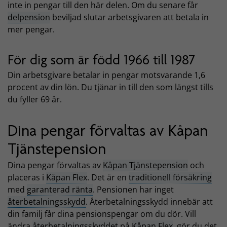
inte in pengar till den här delen. Om du senare får
delpension
beviljad slutar arbetsgivaren att betala in
mer pengar.
För dig som är född 1966 till 1987
Din arbetsgivare betalar in pengar motsvarande 1,6
procent av din lön. Du tjänar in till den som längst tills
du fyller 69 år.
Dina pengar förvaltas av Kåpan
Tjänstepension
Dina pengar förvaltas av
Kåpan Tjänstepension
och
placeras i
Kåpan Flex
. Det är en
traditionell försäkring
med
garanterad ränta
. Pensionen har inget
återbetalningsskydd
. Återbetalningsskydd innebär att
din familj får dina pensionspengar om du dör. Vill
ändra
återbetalningsskyddet
på
Kåpan Flex
, gör du det