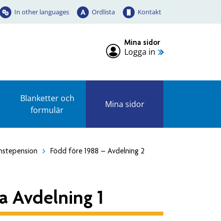
In other languages
Ordlista
Kontakt
Mina sidor
Logga in
Blanketter och
e
Mina sidor
formulär
änstepension
Född före 1988 – Avdelning 2
a Avdelning 1