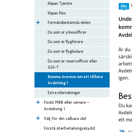
Kåpan Tjänste
Kåpan Flex
Under
Förmånsbestämda delen
komma
Du som är yrkes­officer
Avdel
Du som är flygförare
Är du 
Du som är flygledare
särsk
Du som är reservofficer eller
arbets
GSS-T
Avdeln
Komma överens om att tillhöra
igen.
Avdelning 1
Extra inbetalningar
Bes
Född 1988 eller senare –
Du ka
Avdelning 1
Avdel
Välj för din valbara del
ett mej
Förstå återbetalningsskydd