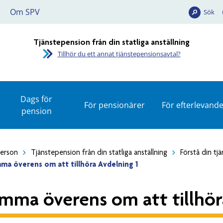
Om SPV
Sök
Tjänstepension från din statliga anställning
Tillhör du ett annat tjänstepensionsavtal?
Dags för
För pensionärer
För efterlevand
pension
person
Tjänstepension från din statliga anställning
Förstå din tj
ma överens om att tillhöra Avdelning 1
mma överens om att tillhör