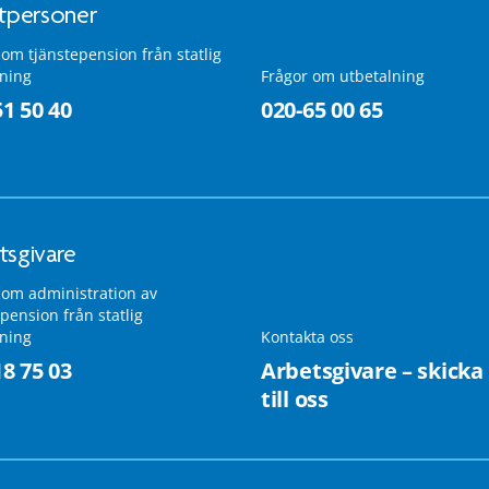
atpersoner
 om tjänstepension från statlig
lning
Frågor om utbetalning
51 50 40
020-65 00 65
tsgivare
 om administration av
pension från statlig
lning
Kontakta oss
18 75 03
Arbetsgivare – skicka
till oss