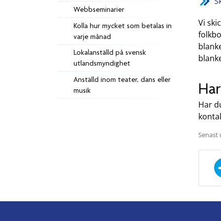
Sk
Webbseminarier
Vi ski
Kolla hur mycket som betalas in
folkb
varje månad
blanke
Lokalanställd på svensk
blanke
utlandsmyndighet
Anställd inom teater, dans eller
Har
musik
Har du
kontak
Senast 