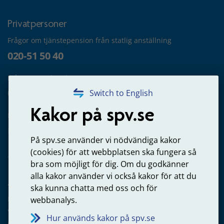
Privatpersoner
Frågor om tjänstepension från statlig anställning
020-51 50 40
Frågor om utbetalning
020-65 00 65
Switch to English
Kakor på spv.se
Kontakta oss
Privatperson – skicka mejl till oss
På spv.se använder vi nödvändiga kakor
(cookies) för att webbplatsen ska fungera så
bra som möjligt för dig. Om du godkänner
alla kakor använder vi också kakor för att du
Arbetsgivare
ska kunna chatta med oss och för
Frågor om administration av tjänstepension från statlig
webbanalys.
anställning
Hur används kakor på spv.se