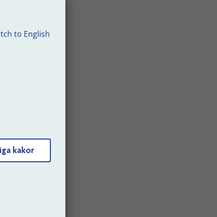
tch to English
d
kra
erket
 it-
erkat
iga kakor
inom