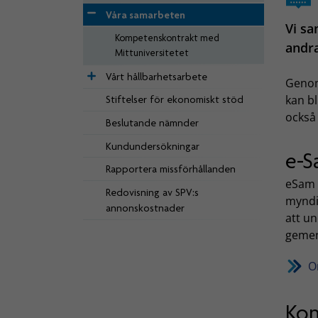
Våra samarbeten
Vi sa
Kompetenskontrakt med
andr
Mittuniversitetet
Vårt hållbarhetsarbete
Genom
kan bl
Stiftelser för ekonomiskt stöd
också 
Beslutande nämnder
Kundundersökningar
e-
Rapportera missförhållanden
eSam 
Redovisning av SPV:s
myndig
annonskostnader
att un
gemen
O
Kom