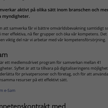
mverkar aktivt på olika sätt inom branschen och me
a myndigheter.
 att samverka får vi bättre omvärldsbevakning samtidigt s
i mer effektiva, nå fler grupper och öka vår kompetens. Det
en viktig del när vi arbetar med vår kompetensförsörjning.
Sam
är ett medlemsdrivet program för samverkan mellan 41
heter. Syftet är att ta tillvara på digitaliseringens möjlighet
derlätta för privatpersoner och företag, och för att använd
samma resurser på ett effektivt sätt.
m e-Sam
petenskontrakt med