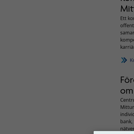
Mit
Ett k
offent
samar
kompe
karriä
K
För
om 
Centr
Mittu
indiv
bank, 
nätve