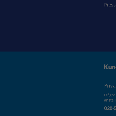
Press
Kun
Priv
Frågor
anstäl
020-