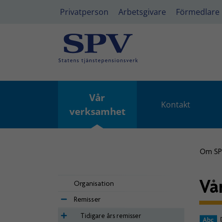
Privatperson
Arbetsgivare
Förmedlare
Vår
Kontakt
verksamhet
Om S
Vå
Organisation
Remisser
Tidigare års remisser