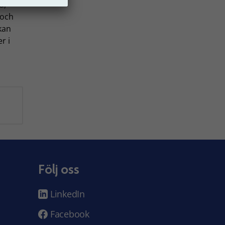
a,
 och
kan
r i
Följ oss
LinkedIn
Facebook