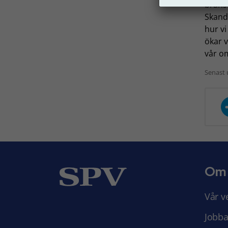
bransc
Skand
hur v
ökar 
vår o
Senast 
Om
Vår v
Jobba