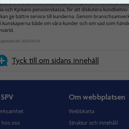
hen. Vi träffar olika aktörer, till exempel KPA Pension, Alect
ia och Kyrkans pensionskassa, för att diskutera kundbehov
i kan ge bättre service till kunderna. Genom branschsamver
vi kunskaperna både om våra kunder och om vad som hände
mvärld.
uppdaterad: 2025-03-19
Tyck till om sidans innehåll
 SPV
Om webbplatsen
erksamhet
Webbkarta
 hos oss
Struktur och innehåll