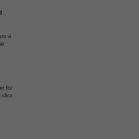
d
om vi
 är
er för
a våra