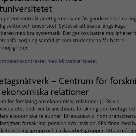
tuniversitetet
ompetenskontrakt är ett gemensamt åtagande mellan närings
lig sektor och universitet. Syftet är att skapa långsiktiga
beten med bra systematik. Det ger oss bättre möjligheter f
tensförsörjning samtidigt som studenterna får bättre
rmöjligheter.
ompetenskontraktet med Mittuniversitetet
etagsnätverk – Centrum för forskn
ekonomiska relationer
um för forskning om ekonomiska relationer (CER) vid
niversitetet bedriver branschnära forskning om företags oc
iders ekonomiska relationer, företrädesvis inom branschern
fastighet, försäkring, pension och revision. SPV finns med b
rkets ledningsgrupp och i olika arbetsgrupper. Ett av många