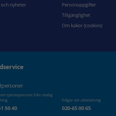
 och nyheter
Personuppgifter
Tillgänglighet
Om kakor (cookies)
dservice
atpersoner
 om tjänstepension från statlig
lning
Frågor om utbetalning
51 50 40
020-65 00 65