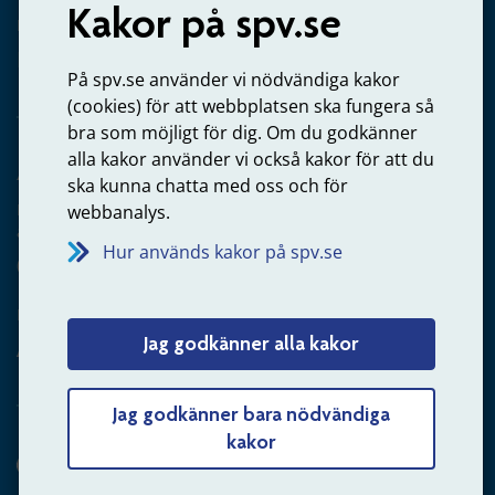
Kakor på spv.se
Kontakta oss
Privatperson – skicka mejl till oss
På spv.se använder vi nödvändiga kakor
(cookies) för att webbplatsen ska fungera så
bra som möjligt för dig. Om du godkänner
alla kakor använder vi också kakor för att du
Arbetsgivare
ska kunna chatta med oss och för
Frågor om administration av tjänstepension från statlig
webbanalys.
anställning
Hur används kakor på spv.se
060-18 75 03
Kontakta oss
Jag godkänner alla kakor
Arbetsgivare – skicka mejl till oss
Jag godkänner bara nödvändiga
kakor
Hitta svaret på din fråga