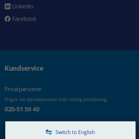
LinkedIn
Facebook
Kundservice
Privatpersoner
Frågor om tjänstepension från statlig anställning
020-51 50 40
Frågor om utbetalning
020-65 00 65
Switch to English