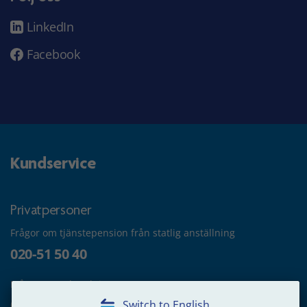
LinkedIn
Facebook
Kundservice
Privatpersoner
Frågor om tjänstepension från statlig anställning
020-51 50 40
Frågor om utbetalning
020-65 00 65
Switch to English