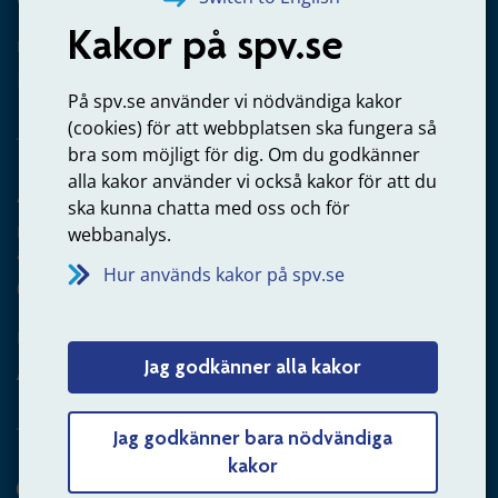
Kakor på spv.se
Kontakta oss
Privatperson – skicka mejl till oss
På spv.se använder vi nödvändiga kakor
(cookies) för att webbplatsen ska fungera så
bra som möjligt för dig. Om du godkänner
alla kakor använder vi också kakor för att du
Arbetsgivare
ska kunna chatta med oss och för
Frågor om administration av tjänstepension från statlig
webbanalys.
anställning
Hur används kakor på spv.se
060-18 75 03
Kontakta oss
Jag godkänner alla kakor
Arbetsgivare – skicka mejl till oss
Jag godkänner bara nödvändiga
kakor
Hitta svaret på din fråga