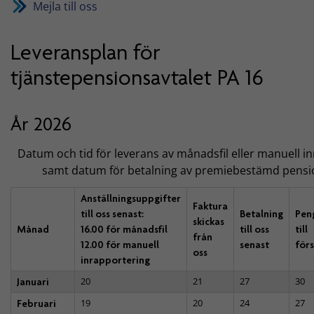
Mejla till oss
Leveransplan för
tjänstepensionsavtalet PA 16
År 2026
Datum och tid för leverans av månadsfil eller manuell i
samt datum för betalning av premiebestämd pensi
Anställningsuppgifter
Faktura
till oss senast:
Betalning
Pen
skickas
Månad
16.00 för månadsfil
till oss
till
från
12.00 för manuell
senast
för
oss
inrapportering
20
21
27
30
Januari
19
20
24
27
Februari