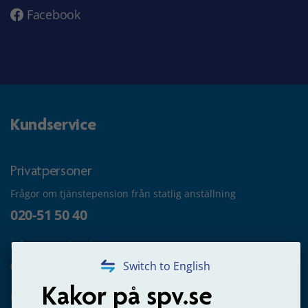
Facebook
Kundservice
Privatpersoner
Frågor om tjänstepension från statlig anställning
020-51 50 40
Frågor om utbetalning
020-65 00 65
Switch to English
Kakor på spv.se
Kontakta oss