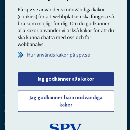
Privatperson – skicka mejl till oss
På spv.se använder vi nödvändiga kakor
(cookies) för att webbplatsen ska fungera så
bra som möjligt för dig. Om du godkänner
alla kakor använder vi också kakor för att du
Arbetsgivare
ska kunna chatta med oss och för
Frågor om administration av tjänstepension från statlig
webbanalys.
anställning
Hur används kakor på spv.se
060-18 75 03
Kontakta oss
Jag godkänner alla kakor
Arbetsgivare – skicka mejl till oss
Jag godkänner bara nödvändiga
kakor
Hitta svaret på din fråga
Andra sätt att kontakta oss