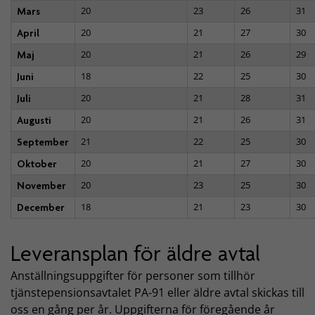
20
23
26
31
Mars
20
21
27
30
April
20
21
26
29
Maj
18
22
25
30
Juni
20
21
28
31
Juli
20
21
26
31
Augusti
21
22
25
30
September
20
21
27
30
Oktober
20
23
25
30
November
18
21
23
30
December
Leveransplan för äldre avtal
Anställningsuppgifter för personer som tillhör
tjänstepensionsavtalet PA-91 eller äldre avtal skickas till
oss en gång per år. Uppgifterna för föregående år