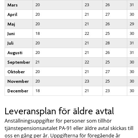
20
23
26
31
Mars
20
21
27
30
April
20
21
26
29
Maj
18
22
25
30
Juni
20
21
28
31
Juli
20
21
26
31
Augusti
21
22
25
30
September
20
21
27
30
Oktober
20
23
25
30
November
18
21
23
30
December
Leveransplan för äldre avtal
Anställningsuppgifter för personer som tillhör
tjänstepensionsavtalet PA-91 eller äldre avtal skickas till
oss en gång per år. Uppgifterna för föregående år