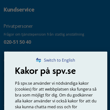
Kundservice
Privatpersoner
Frågor om tjänstepension från statlig anställning
020-51 50 40
Frågor om utbetalning
020-65 00 65
Switch to English
Kakor på spv.se
Kontakta oss
Privatperson – skicka mejl till oss
På spv.se använder vi nödvändiga kakor
(cookies) för att webbplatsen ska fungera så
bra som möjligt för dig. Om du godkänner
alla kakor använder vi också kakor för att du
Arbetsgivare
ska kunna chatta med oss och för