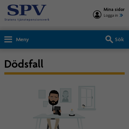
Mina sidor
Logga in
Meny
Sök
Dödsfall