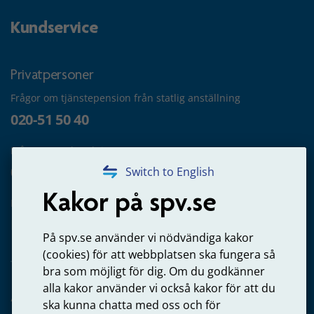
Kundservice
Privatpersoner
Frågor om tjänstepension från statlig anställning
020-51 50 40
Frågor om utbetalning
020-65 00 65
Switch to English
Kakor på spv.se
Kontakta oss
Privatperson – skicka mejl till oss
På spv.se använder vi nödvändiga kakor
(cookies) för att webbplatsen ska fungera så
bra som möjligt för dig. Om du godkänner
alla kakor använder vi också kakor för att du
Arbetsgivare
ska kunna chatta med oss och för