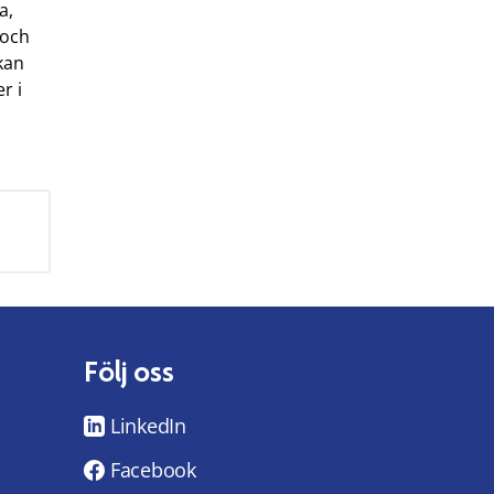
a,
 och
kan
r i
Följ oss
LinkedIn
Facebook