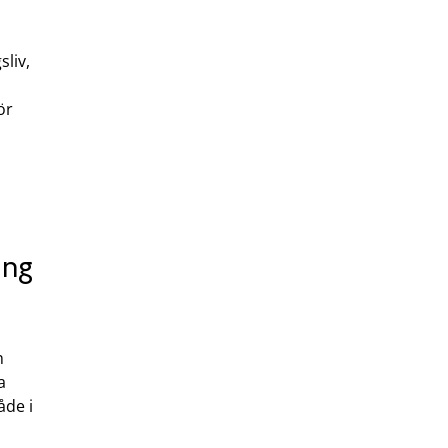
liv,
ör
ing
h
a
åde i