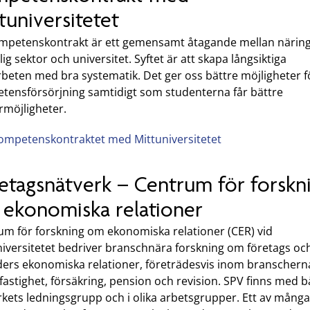
tuniversitetet
ompetenskontrakt är ett gemensamt åtagande mellan närings
lig sektor och universitet. Syftet är att skapa långsiktiga
beten med bra systematik. Det ger oss bättre möjligheter f
tensförsörjning samtidigt som studenterna får bättre
rmöjligheter.
ompetenskontraktet med Mittuniversitetet
etagsnätverk – Centrum för forskn
ekonomiska relationer
um för forskning om ekonomiska relationer (CER) vid
niversitetet bedriver branschnära forskning om företags oc
iders ekonomiska relationer, företrädesvis inom branschern
fastighet, försäkring, pension och revision. SPV finns med b
rkets ledningsgrupp och i olika arbetsgrupper. Ett av många