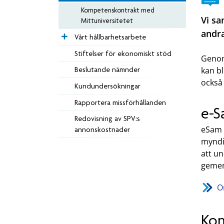
Kompetenskontrakt med
Vi sa
Mittuniversitetet
andr
Vårt hållbarhetsarbete
Stiftelser för ekonomiskt stöd
Genom
Beslutande nämnder
kan bl
också 
Kundundersökningar
Rapportera missförhållanden
e-
Redovisning av SPV:s
eSam 
annonskostnader
myndig
att un
gemen
O
Kom