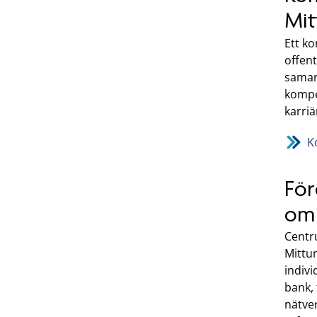
Mit
Ett k
offent
samar
kompe
karriä
K
För
om 
Centr
Mittu
indiv
bank, 
nätve