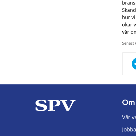
bransc
Skand
hur v
ökar 
vår o
Senast 
Om
Vår v
Jobba