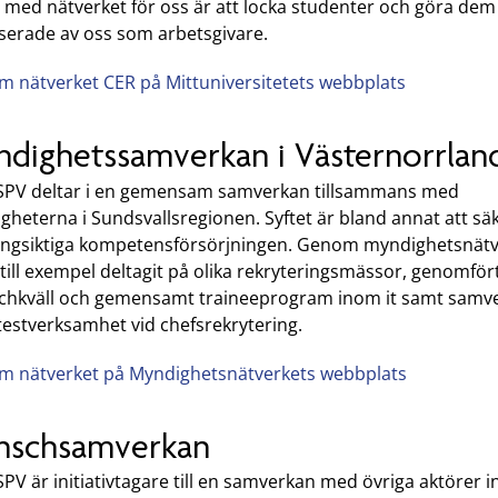
n med nätverket för oss är att locka studenter och göra dem
sserade av oss som arbetsgivare.
m nätverket CER på Mittuniversitetets webbplats
dighetssamverkan i Västernorrlan
 SPV deltar i en gemensam samverkan tillsammans med
heterna i Sundsvallsregionen. Syftet är bland annat att sä
ångsiktiga kompetensförsörjningen. Genom myndighetsnätv
 till exempel deltagit på olika rekryteringsmässor, genomfört
chkväll och gemensamt traineeprogram inom it samt samv
testverksamhet vid chefsrekrytering.
m nätverket på Myndighetsnätverkets webbplats
nschsamverkan
SPV är initiativtagare till en samverkan med övriga aktörer 