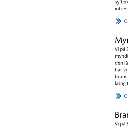
syfte
intre
O
Myn
Vi på
myndig
den l
har vi
brans
kring 
O
Bra
Vi på 