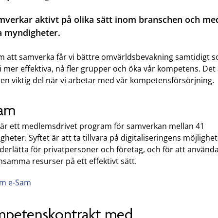
mverkar aktivt på olika sätt inom branschen och me
a myndigheter.
 att samverka får vi bättre omvärldsbevakning samtidigt s
i mer effektiva, nå fler grupper och öka vår kompetens. Det
en viktig del när vi arbetar med vår kompetensförsörjning.
Sam
är ett medlemsdrivet program för samverkan mellan 41
heter. Syftet är att ta tillvara på digitaliseringens möjlighet
derlätta för privatpersoner och företag, och för att använd
samma resurser på ett effektivt sätt.
m e-Sam
petenskontrakt med