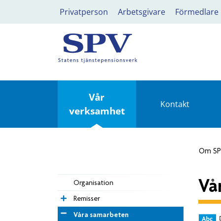
Privatperson
Arbetsgivare
Förmedlare
Vår
Kontakt
verksamhet
Om S
Vå
Organisation
Remisser
Våra samarbeten