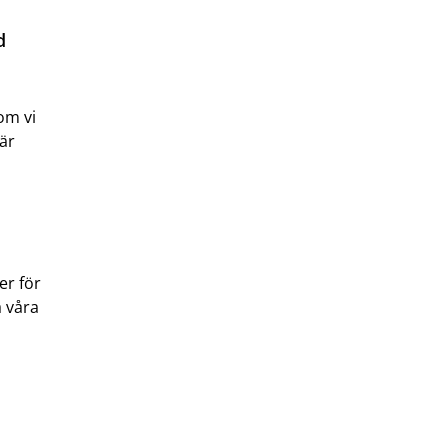
d
om vi
 är
er för
a våra