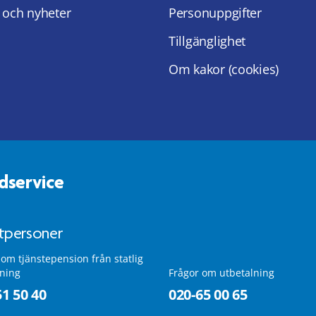
 och nyheter
Personuppgifter
Tillgänglighet
Om kakor (cookies)
dservice
atpersoner
 om tjänstepension från statlig
lning
Frågor om utbetalning
51 50 40
020-65 00 65