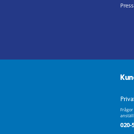
Press
Kun
Priv
Frågor
anstäl
020-