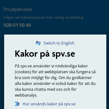
Privatpersoner
Frågor om tjänstepension från statlig anställning
020-51 50 40
Frågor om utbetalning
020-65 00 65
Switch to English
Kakor på spv.se
Kontakta oss
Privatperson – skicka mejl till oss
På spv.se använder vi nödvändiga kakor
(cookies) för att webbplatsen ska fungera så
bra som möjligt för dig. Om du godkänner
alla kakor använder vi också kakor för att du
Arbetsgivare
ska kunna chatta med oss och för
Frågor om administration av tjänstepension från statlig
webbanalys.
anställning
Hur används kakor på spv.se
060-18 75 03