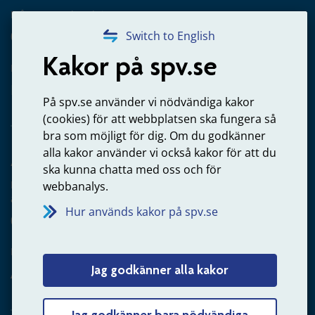
Frågor om utbetalning
020-65 00 65
Switch to English
Kakor på spv.se
Kontakta oss
Privatperson – skicka mejl till oss
På spv.se använder vi nödvändiga kakor
(cookies) för att webbplatsen ska fungera så
bra som möjligt för dig. Om du godkänner
alla kakor använder vi också kakor för att du
Arbetsgivare
ska kunna chatta med oss och för
Frågor om administration av tjänstepension från statlig
webbanalys.
anställning
Hur används kakor på spv.se
060-18 75 03
Kontakta oss
Jag godkänner alla kakor
Arbetsgivare – skicka mejl till oss
Jag godkänner bara nödvändiga