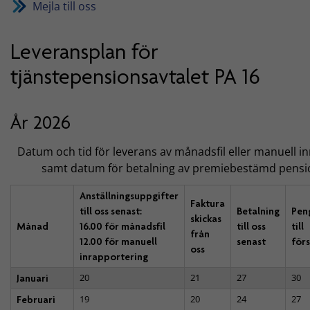
Mejla till oss
Leveransplan för
tjänstepensionsavtalet PA 16
År 2026
Datum och tid för leverans av månadsfil eller manuell i
samt datum för betalning av premiebestämd pensi
Anställningsuppgifter
Faktura
till oss senast:
Betalning
Pen
skickas
Månad
16.00 för månadsfil
till oss
till
från
12.00 för manuell
senast
för
oss
inrapportering
20
21
27
30
Januari
19
20
24
27
Februari