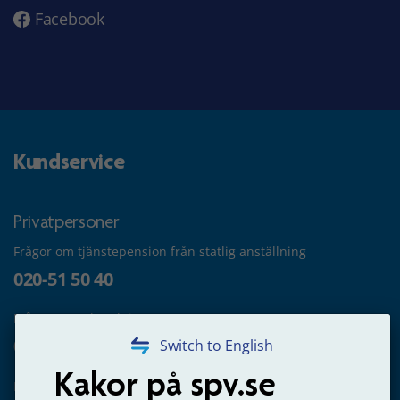
Facebook
Kundservice
Privatpersoner
Frågor om tjänstepension från statlig anställning
020-51 50 40
Frågor om utbetalning
020-65 00 65
Switch to English
Kakor på spv.se
Kontakta oss