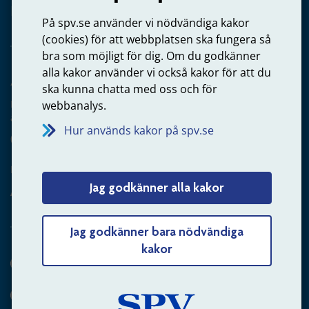
Privatperson – skicka mejl till oss
På spv.se använder vi nödvändiga kakor
(cookies) för att webbplatsen ska fungera så
bra som möjligt för dig. Om du godkänner
alla kakor använder vi också kakor för att du
Arbetsgivare
ska kunna chatta med oss och för
Frågor om administration av tjänstepension från statlig
webbanalys.
anställning
Hur används kakor på spv.se
060-18 75 03
Kontakta oss
Jag godkänner alla kakor
Arbetsgivare – skicka mejl till oss
Jag godkänner bara nödvändiga
kakor
Hitta svaret på din fråga
Andra sätt att kontakta oss