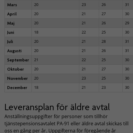
20
23
26
31
Mars
20
21
27
30
April
20
21
26
29
Maj
18
22
25
30
Juni
20
21
28
31
Juli
20
21
26
31
Augusti
21
22
25
30
September
20
21
27
30
Oktober
20
23
25
30
November
18
21
23
30
December
Leveransplan för äldre avtal
Anställningsuppgifter för personer som tillhör
tjänstepensionsavtalet PA-91 eller äldre avtal skickas till
oss en gång per år. Uppgifterna för föregående år