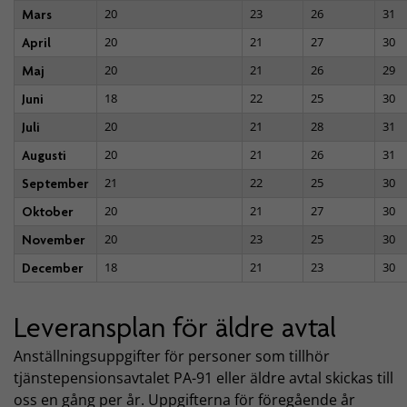
20
23
26
31
Mars
20
21
27
30
April
20
21
26
29
Maj
18
22
25
30
Juni
20
21
28
31
Juli
20
21
26
31
Augusti
21
22
25
30
September
20
21
27
30
Oktober
20
23
25
30
November
18
21
23
30
December
Leveransplan för äldre avtal
Anställningsuppgifter för personer som tillhör
tjänstepensionsavtalet PA-91 eller äldre avtal skickas till
oss en gång per år. Uppgifterna för föregående år