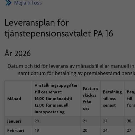
Mejla till oss
Leveransplan för
tjänstepensionsavtalet PA 16
År 2026
Datum och tid för leverans av månadsfil eller manuell i
samt datum för betalning av premiebestämd pensi
Anställningsuppgifter
Faktura
till oss senast:
Betalning
Pen
skickas
Månad
16.00 för månadsfil
till oss
till
från
12.00 för manuell
senast
för
oss
inrapportering
20
21
27
30
Januari
19
20
24
27
Februari