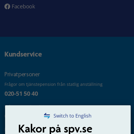
Facebook
Kundservice
Privatpersoner
Frågor om tjänstepension från statlig anställning
020-51 50 40
Frågor om utbetalning
020-65 00 65
Switch to English
Kakor på spv.se
Kontakta oss