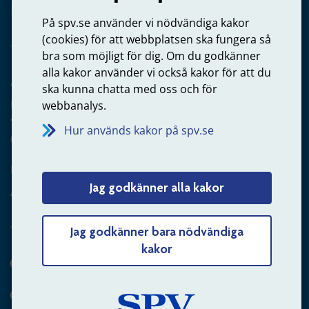
Privatperson – skicka mejl till oss
På spv.se använder vi nödvändiga kakor
(cookies) för att webbplatsen ska fungera så
bra som möjligt för dig. Om du godkänner
alla kakor använder vi också kakor för att du
Arbetsgivare
ska kunna chatta med oss och för
Frågor om administration av tjänstepension från statlig
webbanalys.
anställning
Hur används kakor på spv.se
060-18 75 03
Kontakta oss
Jag godkänner alla kakor
Arbetsgivare – skicka mejl till oss
Jag godkänner bara nödvändiga
kakor
Hitta svaret på din fråga
Andra sätt att kontakta oss