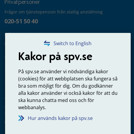
Privatpersoner
Frågor om tjänstepension från statlig anställning
020-51 50 40
Frågor om utbetalning
020-65 00 65
Switch to English
Kakor på spv.se
Kontakta oss
Privatperson – skicka mejl till oss
På spv.se använder vi nödvändiga kakor
(cookies) för att webbplatsen ska fungera så
bra som möjligt för dig. Om du godkänner
alla kakor använder vi också kakor för att du
Arbetsgivare
ska kunna chatta med oss och för
Frågor om administration av tjänstepension från statlig
webbanalys.
anställning
Hur används kakor på spv.se
060-18 75 03