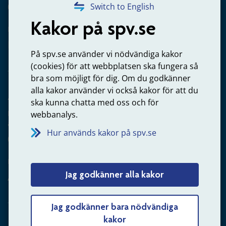
020-65 00 65
Switch to English
Kakor på spv.se
Kontakta oss
Privatperson – skicka mejl till oss
På spv.se använder vi nödvändiga kakor
(cookies) för att webbplatsen ska fungera så
bra som möjligt för dig. Om du godkänner
alla kakor använder vi också kakor för att du
Arbetsgivare
ska kunna chatta med oss och för
Frågor om administration av tjänstepension från statlig
webbanalys.
anställning
Hur används kakor på spv.se
060-18 75 03
Kontakta oss
Jag godkänner alla kakor
Arbetsgivare – skicka mejl till oss
Jag godkänner bara nödvändiga
kakor