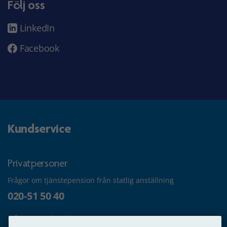
Följ oss
LinkedIn
Facebook
Kundservice
Privatpersoner
Frågor om tjänstepension från statlig anställning
020-51 50 40
Frågor om utbetalning