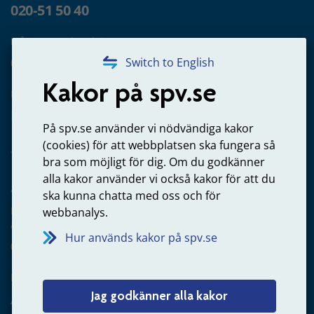
020-51 50 40
Frågor om utbetalning
020-65 00 65
Switch to English
Kakor på spv.se
Kontakta oss
Privatperson – skicka mejl till oss
På spv.se använder vi nödvändiga kakor
(cookies) för att webbplatsen ska fungera så
bra som möjligt för dig. Om du godkänner
alla kakor använder vi också kakor för att du
Arbetsgivare
ska kunna chatta med oss och för
Frågor om administration av tjänstepension från statlig
webbanalys.
anställning
Hur används kakor på spv.se
060-18 75 03
Kontakta oss
Jag godkänner alla kakor
Arbetsgivare – skicka mejl till oss