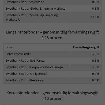
Swedbank Robur Asienfond
0,8 %
Swedbank Robur Global Emerging Markets
0,8 %
Swedbank Robur Small Cap Emerging
0,85 %
Markets A
Långa räntefonder – genomsnittlig förvaltningsavgift
0,28 procent
Fond
Förvaltingsavgift
Enter Cross Credit
0,25 %
Swedbank Robur BAS Ränta
0,3 %
Swedbank Robur Corporate Bond Europe
0,25 %
Swedbank Robur Obligation A
0,3 %
Swedbank Robur Realränta
0,3 %
Korta räntefonder – genomsnittlig förvaltningsavgift
0,10 procent