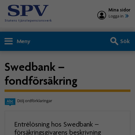
Mina sidor
Logga in
Meny
Sök
Swedbank –
fondförsäkring
Dölj ordförklaringar
Entrélösning hos Swedbank –
försäkringsgivarens beskrivning