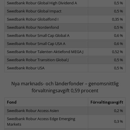
Swedbank Robur Global High Dividend A
0,5 %
Swedbank Robur Global Impact
0,5 %
Swedbank Robur Globalfond I
0,35 %
Swedbank Robur Nordenfond
0,5 %
Swedbank Robur Small Cap Global A
0,6 %
Swedbank Robur Small Cap USA A
0,6 %
Swedbank Robur Talenten Aktiefond MEGA J
0,52 %
Swedbank Robur Transition Global J
0,5 %
Swedbank Robur USA
0,5 %
Nya marknads- och länderfonder – genomsnittlig
förvaltningsavgift 0,59 procent
Fond
Förvaltingsavgift
Swedbank Robur Access Asien
0,2 %
Swedbank Robur Access Edge Emerging
0,3 %
Markets