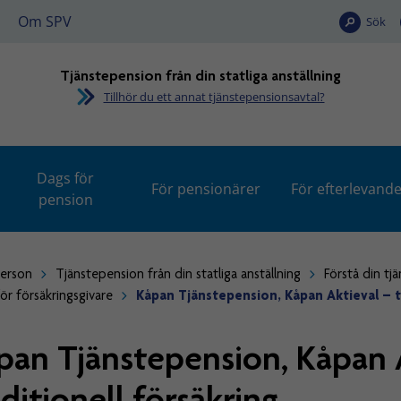
Om SPV
Sök
Tjänstepension från din statliga anställning
Tillhör du ett annat tjänstepensionsavtal?
Dags för
För pensionärer
För efterlevand
pension
person
Tjänstepension från din statliga anställning
Förstå din tj
ör försäkringsgivare
Kåpan Tjänstepension, Kåpan Aktieval – tr
pan Tjänstepension, Kåpan 
aditionell försäkring