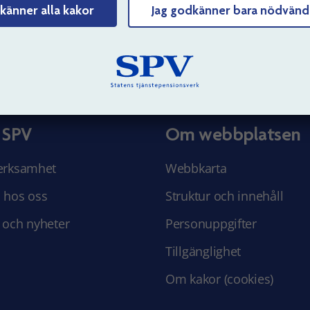
känner alla kakor
Jag godkänner bara nödvänd
Tyck till om sidans innehåll
 SPV
Om webbplatsen
erksamhet
Webbkarta
 hos oss
Struktur och innehåll
 och nyheter
Personuppgifter
Tillgänglighet
Om kakor (cookies)