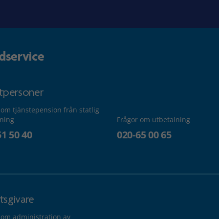
dservice
atpersoner
 om tjänstepension från statlig
lning
Frågor om utbetalning
51 50 40
020-65 00 65
tsgivare
 om administration av