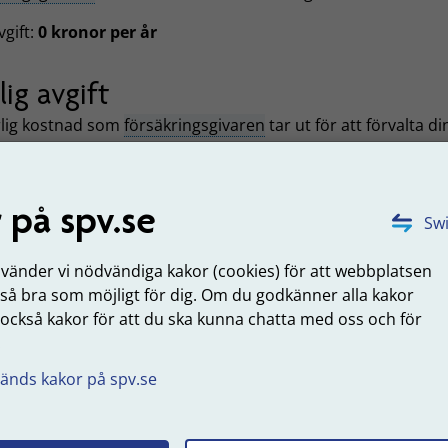
vgift:
0 kronor per år
lig avgift
rlig kostnad som
försäkringsgivaren
tar ut för att förvalta di
onspengar. Kostnaden består av två delar, försäkringsavgift
l kapitalförvaltningskostnad.
 på spv.se
ringsavgift:
0,05 procent
Swi
alförvaltningskostnad:
0,04 procent
nvänder vi nödvändiga kakor (cookies) för att webbplatsen
 så bra som möjligt för dig. Om du godkänner alla kakor
omsnittlig avkastning per år
 också kakor för att du ska kunna chatta med oss och för
.
nittlig avkastning per år för de fem senaste åren (2021-20
ningen uppdateras i april varje år.
änds kakor på spv.se
snittlig avkastning per år:
11,71 procent
uppdaterad: 2026-06-16