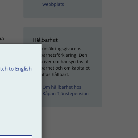
webbplats
na
Hållbarhet
 och
Läs försäkringsgivarens
hållbarhetsförklaring. Den
beskriver om hänsyn tas till
hållbarhet och om kapitalet
tch to English
förvaltas hållbart.
Om hållbarhet hos
Kåpan Tjänstepension
25).