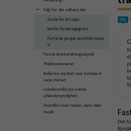
Avdelning 1
Välj för din valbara del
Guide för att välja
Jämför försäkringsgivare
Flytta de pengar du hittills tjänat
O
in
K
Förstå återbetalningsskydd
d
p
Webbseminarier
b
Kolla hur mycket som betalas in
l
varje månad
f
Lokalanställd på svensk
utlandsmyndighet
Anställd inom teater, dans eller
Fas
musik
Det hä
försä