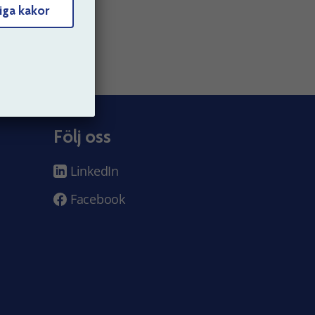
iga kakor
Följ oss
LinkedIn
Facebook