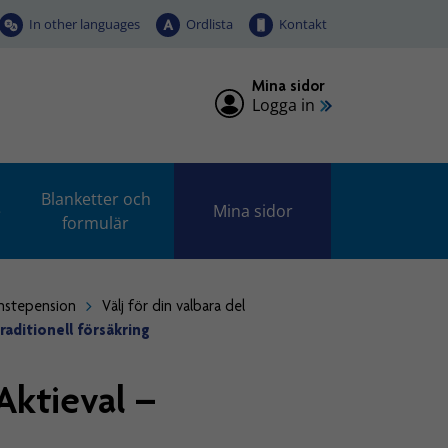
In other languages
Ordlista
Kontakt
Mina sidor
Logga in
Blanketter och
e
Mina sidor
formulär
änstepension
Välj för din valbara del
aditionell försäkring
Aktieval –