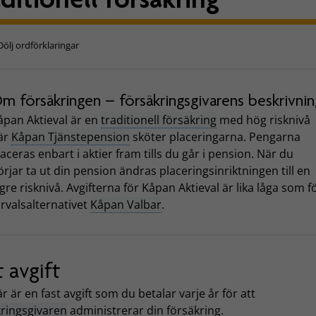
Dölj ordförklaringar
m försäkringen – försäkringsgivarens beskrivnin
åpan Aktieval är en
traditionell försäkring
med hög risknivå
är
Kåpan Tjänstepension
sköter placeringarna. Pengarna
laceras enbart i aktier fram tills du går i pension. När du
örjar ta ut din pension ändras placeringsinriktningen till en
ägre risknivå. Avgifterna för Kåpan Aktieval är lika låga som f
örvalsalternativet
Kåpan Valbar
.
t avgift
r är en fast avgift som du betalar varje år för att
kringsgivaren
administrerar din försäkring.