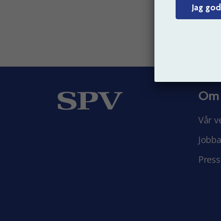
Jag god
Om
Vår v
Jobba
Press