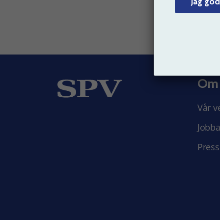
Jag god
Om
Vår v
Jobba
Press