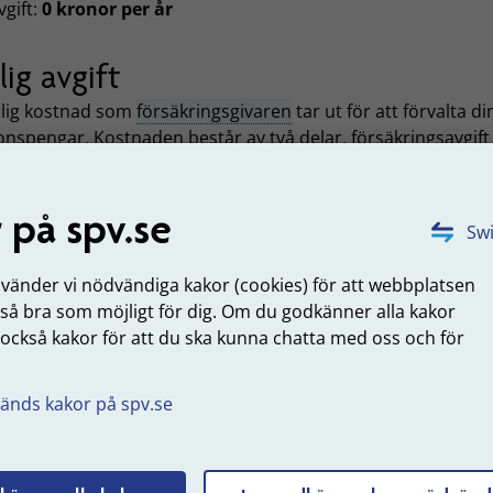
vgift:
0 kronor per år
lig avgift
rlig kostnad som
försäkringsgivaren
tar ut för att förvalta di
onspengar. Kostnaden består av två delar, försäkringsavgift
l kapitalförvaltningskostnad.
ringsavgift:
0,05 procent
 på spv.se
Swi
alförvaltningskostnad:
0,04 procent
nvänder vi nödvändiga kakor (cookies) för att webbplatsen
 så bra som möjligt för dig. Om du godkänner alla kakor
omsnittlig avkastning per år
 också kakor för att du ska kunna chatta med oss och för
nittlig avkastning per år för de fem senaste åren (2021-20
.
ningen uppdateras i april varje år.
änds kakor på spv.se
snittlig avkastning per år:
8,3 procent
uppdaterad: 2026-06-16