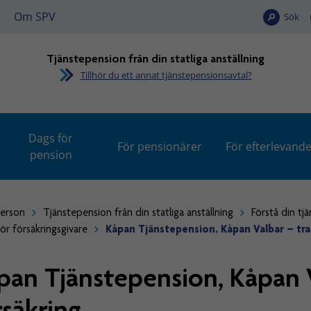
Om SPV
Sök
Tjänstepension från din statliga anställning
Tillhör du ett annat tjänstepensionsavtal?
Dags för
För pensionärer
För efterlevand
pension
person
Tjänstepension från din statliga anställning
Förstå din tj
ör försäkringsgivare
Kåpan Tjänstepension, Kåpan Valbar – trad
pan Tjänstepension, Kåpan V
rsäkring