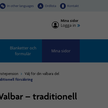
In other languages
Ordlista
Kontakt
Mina sidor
Logga in
Blanketter och
e
Mina sidor
formulär
änstepension
Välj för din valbara del
itionell försäkring
albar – traditionell