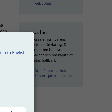
webbplats
na
 och
Hållbarhet
Läs försäkringsgivarens
hållbarhetsförklaring. Den
beskriver om hänsyn tas till
tch to English
hållbarhet och om kapitalet
förvaltas hållbart.
Om hållbarhet hos
Kåpan Tjänstepension
25).