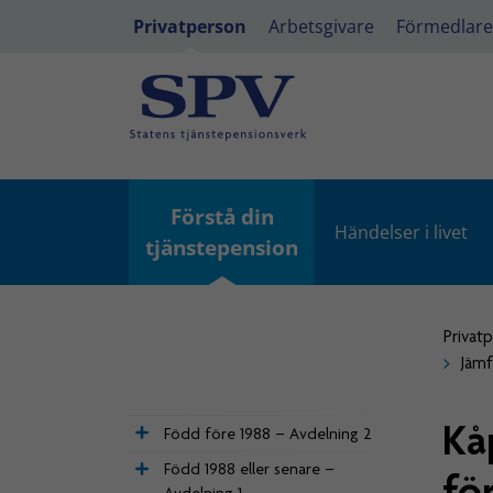
Privatperson
Arbetsgivare
Förmedlare
Förstå din
Händelser i livet
tjänstepension
Privat
Jämf
Kå
Född före 1988 – Avdelning 2
Född 1988 eller senare –
fö