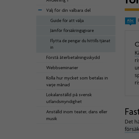
Avdelning 1
Välj för din valbara del
Guide för att välja
Jämför försäkringsgivare
Flytta de pengar du hittills tjänat
O
in
K
Förstå återbetalningsskydd
r
u
Webbseminarier
s
Kolla hur mycket som betalas in
r
varje månad
Lokalanställd på svensk
utlandsmyndighet
Fas
Anställd inom teater, dans eller
musik
Det hä
försä