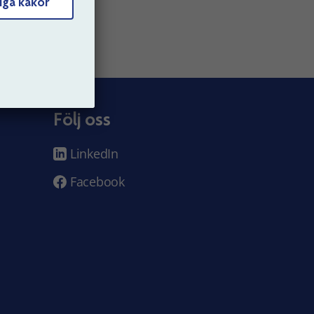
iga kakor
Följ oss
LinkedIn
Facebook