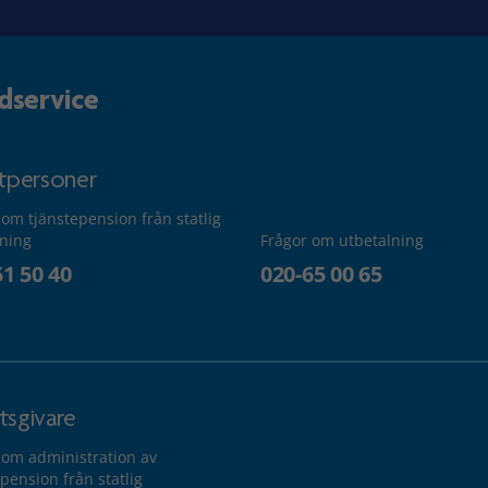
dservice
atpersoner
 om tjänstepension från statlig
lning
Frågor om utbetalning
51 50 40
020-65 00 65
tsgivare
 om administration av
pension från statlig