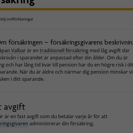
Dölj ordförklaringar
m försäkringen – försäkringsgivarens beskrivnin
åpan Valbar
är en
traditionell försäkring
med låg avgift där
isknivån i sparandet är anpassad efter din ålder. Om du är
ng och har lång tid kvar till pension har du en högre risk i dit
parande. När du är äldre och närmar dig pension minskar vi
isken i ditt sparande.
t avgift
r är en fast avgift som du betalar varje år för att
kringsgivaren
administrerar din försäkring.