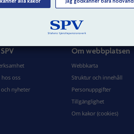
känner alla kakor
Jag godkänner bara nödvänd
Tyck till om sidans innehåll
 SPV
Om webbplatsen
erksamhet
Webbkarta
 hos oss
Struktur och innehåll
 och nyheter
Personuppgifter
Tillgänglighet
Om kakor (cookies)