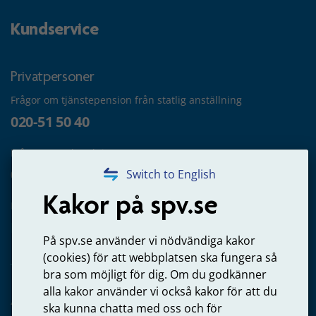
Kundservice
Privatpersoner
Frågor om tjänstepension från statlig anställning
020-51 50 40
Frågor om utbetalning
020-65 00 65
Switch to English
Kakor på spv.se
Kontakta oss
Privatperson – skicka mejl till oss
På spv.se använder vi nödvändiga kakor
(cookies) för att webbplatsen ska fungera så
bra som möjligt för dig. Om du godkänner
alla kakor använder vi också kakor för att du
Arbetsgivare
ska kunna chatta med oss och för