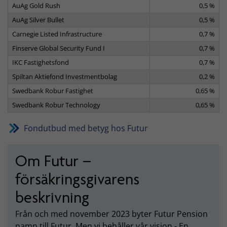
AuAg Gold Rush
0,5 %
AuAg Silver Bullet
0,5 %
Carnegie Listed Infrastructure
0,7 %
Finserve Global Security Fund I
0,7 %
IKC Fastighetsfond
0,7 %
Spiltan Aktiefond Investmentbolag
0,2 %
Swedbank Robur Fastighet
0,65 %
Swedbank Robur Technology
0,65 %
Fondutbud med betyg hos Futur
Om Futur –
försäkringsgivarens
beskrivning
Från och med november 2023 byter Futur Pension
namn till Futur. Men vi behåller vår vision - En