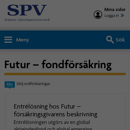
Mina sidor
Logga in
Meny
Sök
Futur – fondförsäkring
Dölj ordförklaringar
Entrélösning hos Futur –
försäkringsgivarens beskrivning
Entrélösningen utgörs av en global
aktieindexfond och global emerging