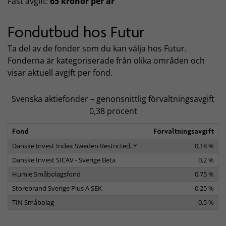
Fast avgift:
65 kronor per år
Fondutbud hos Futur
Ta del av de fonder som du kan välja hos Futur.
Fonderna är kategoriserade från olika områden och
visar aktuell avgift per fond.
Svenska aktiefonder – genonsnittlig förvaltningsavgift
0,38 procent
Fond
Förvaltningsavgift
Danske Invest Index Sweden Restricted, Y
0,18 %
Danske Invest SICAV - Sverige Beta
0,2 %
Humle Småbolagsfond
0,75 %
Storebrand Sverige Plus A SEK
0,25 %
TIN Småbolag
0,5 %