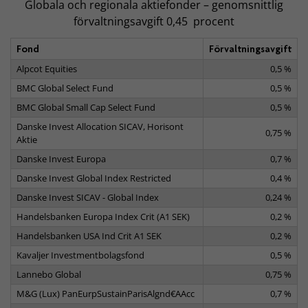
Globala och regionala aktiefonder – genomsnittlig
förvaltningsavgift 0,45 procent
Fond
Förvaltningsavgift
Alpcot Equities
0,5 %
BMC Global Select Fund
0,5 %
BMC Global Small Cap Select Fund
0,5 %
Danske Invest Allocation SICAV, Horisont
0,75 %
Aktie
Danske Invest Europa
0,7 %
Danske Invest Global Index Restricted
0,4 %
Danske Invest SICAV - Global Index
0,24 %
Handelsbanken Europa Index Crit (A1 SEK)
0,2 %
Handelsbanken USA Ind Crit A1 SEK
0,2 %
Kavaljer Investmentbolagsfond
0,5 %
Lannebo Global
0,75 %
M&G (Lux) PanEurpSustainParisAlgnd€AAcc
0,7 %