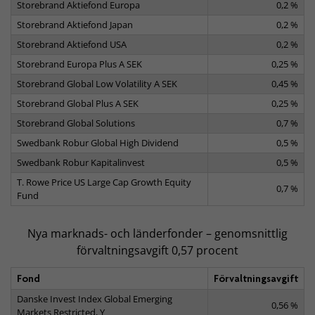
Storebrand Aktiefond Europa
0,2 %
Storebrand Aktiefond Japan
0,2 %
Storebrand Aktiefond USA
0,2 %
Storebrand Europa Plus A SEK
0,25 %
Storebrand Global Low Volatility A SEK
0,45 %
Storebrand Global Plus A SEK
0,25 %
Storebrand Global Solutions
0,7 %
Swedbank Robur Global High Dividend
0,5 %
Swedbank Robur Kapitalinvest
0,5 %
T. Rowe Price US Large Cap Growth Equity
0,7 %
Fund
Nya marknads- och länderfonder – genomsnittlig
förvaltningsavgift 0,57 procent
Fond
Förvaltningsavgift
Danske Invest Index Global Emerging
0,56 %
Markets Restricted, Y