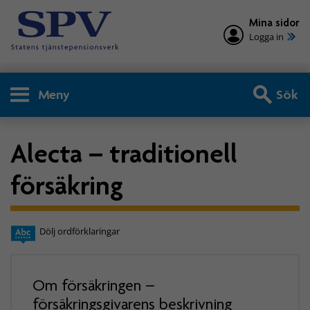
Mina sidor
Logga in
Meny
Sök
Alecta – traditionell
försäkring
Dölj ordförklaringar
Om försäkringen –
försäkringsgivarens beskrivning