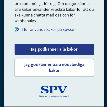
bra som möjligt för dig. Om du godkänner
alla kakor använder vi också kakor för att du
Arbetsgivare
ska kunna chatta med oss och för
Frågor om administration av tjänstepension från statlig
webbanalys.
anställning
Hur används kakor på spv.se
060-18 75 03
Kontakta oss
Jag godkänner alla kakor
Arbetsgivare – skicka mejl till oss
Jag godkänner bara nödvändiga
kakor
Hitta svaret på din fråga
Andra sätt att kontakta oss