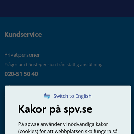
Kundservice
Privatpersoner
Frågor om tjänstepension från statlig anställning
020-51 50 40
Frågor om utbetalning
020-65 00 65
Switch to English
Kakor på spv.se
Kontakta oss
Privatperson – skicka mejl till oss
På spv.se använder vi nödvändiga kakor
(cookies) för att webbplatsen ska fungera så