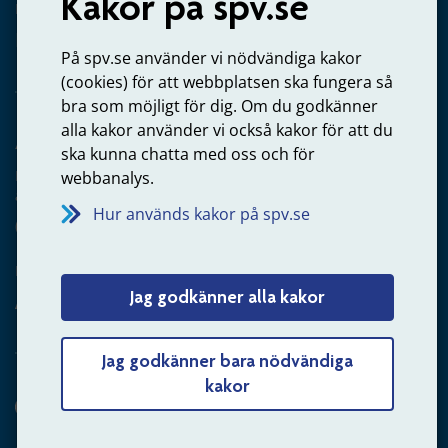
Kakor på spv.se
Kontakta oss
Privatperson – skicka mejl till oss
På spv.se använder vi nödvändiga kakor
(cookies) för att webbplatsen ska fungera så
bra som möjligt för dig. Om du godkänner
alla kakor använder vi också kakor för att du
Arbetsgivare
ska kunna chatta med oss och för
Frågor om administration av tjänstepension från statlig
webbanalys.
anställning
Hur används kakor på spv.se
060-18 75 03
Kontakta oss
Jag godkänner alla kakor
Arbetsgivare – skicka mejl till oss
Jag godkänner bara nödvändiga
kakor
Hitta svaret på din fråga