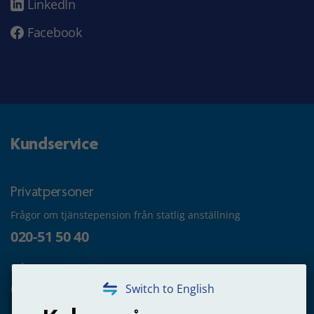
LinkedIn
Facebook
Kundservice
Privatpersoner
Frågor om tjänstepension från statlig anställning
020-51 50 40
Frågor om utbetalning
020-65 00 65
Switch to English