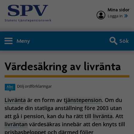
Mina sidor
Logga in
Meny
Sök
Värdesäkring av livränta
Dölj ordförklaringar
Livränta
är en form av
tjänstepension
. Om du
slutade din statliga anställning före 2003 utan
att gå i pension, kan du ha rätt till
livränta
. Att
livräntan
värdesäkras innebär att den knyts till
prisbasbeloppet
och därmed följer