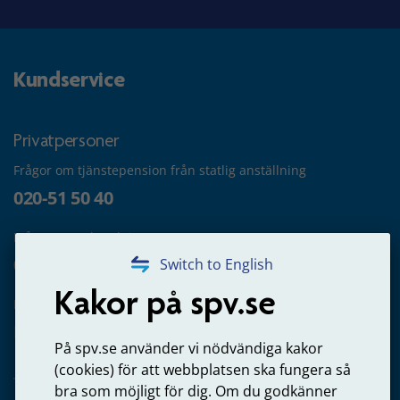
Kundservice
Privatpersoner
Frågor om tjänstepension från statlig anställning
020-51 50 40
Frågor om utbetalning
020-65 00 65
Switch to English
Kakor på spv.se
Kontakta oss
Privatperson – skicka mejl till oss
På spv.se använder vi nödvändiga kakor
(cookies) för att webbplatsen ska fungera så
bra som möjligt för dig. Om du godkänner