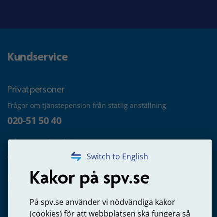
Kundservice
Privatpersoner
Frågor om tjänstepension från statlig anställning
020-51 50 40
Frågor om utbetalning
020-65 00 65
Switch to English
Kakor på spv.se
Kontakta oss
Privatperson – skicka mejl till oss
På spv.se använder vi nödvändiga kakor
(cookies) för att webbplatsen ska fungera så