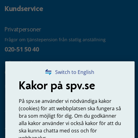
Kundservice
Privatpersoner
Frågor om tjänstepension från statlig anställning
020-51 50 40
Frågor om utbetalning
020-65 00 65
Switch to English
Kakor på spv.se
Kontakta oss
Privatperson – skicka mejl till oss
På spv.se använder vi nödvändiga kakor
(cookies) för att webbplatsen ska fungera så
bra som möjligt för dig. Om du godkänner
alla kakor använder vi också kakor för att du
Arbetsgivare
ska kunna chatta med oss och för
Frågor om administration av tjänstepension från statlig
webbanalys.