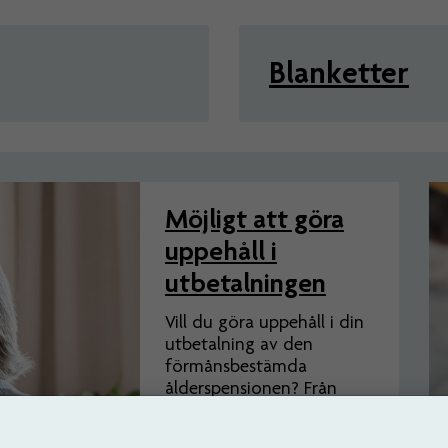
Blanketter
Möjligt att göra
uppehåll i
utbetalningen
Vill du göra uppehåll i din
utbetalning av den
förmånsbestämda
ålderspensionen? Från
den 1 januari 2026 finns
den möjligheten. Du gör