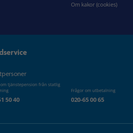
Om kakor (cookies)
dservice
atpersoner
 om tjänstepension från statlig
lning
Frågor om utbetalning
51 50 40
020-65 00 65