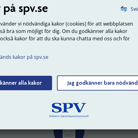
din anmälan via en
 på spv.se
blankett.
Swi
nvänder vi nödvändiga kakor (cookies) för att webbplatsen
 så bra som möjligt för dig. Om du godkänner alla kakor
 också kakor för att du ska kunna chatta med oss och för
.
änds kakor på spv.se
känner alla kakor
Jag godkänner bara nödvänd
Mina sidor
DET HÄR KAN DU GÖRA NÄR DU LOGGAT IN