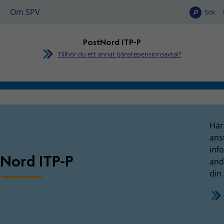
Om SPV
Sök
PostNord ITP-P
Tillhör du ett annat tjänstepensionsavtal?
P-P
Här 
ans
inf
Nord ITP-P
and
din 