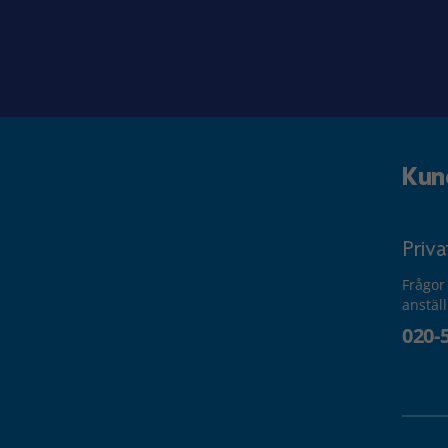
Kun
Priv
Frågor
anstäl
020-