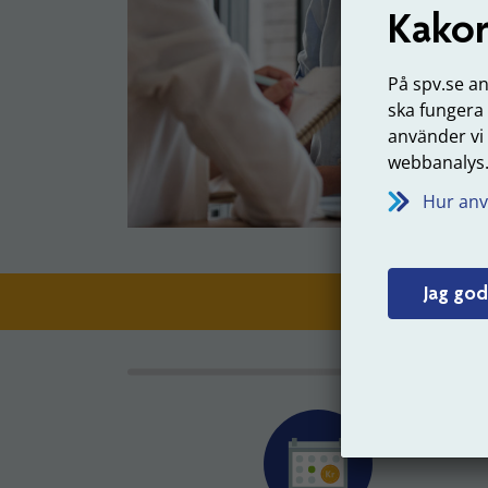
Kakor
På spv.se a
ska fungera
använder vi
webbanalys
Hur anv
Jag god