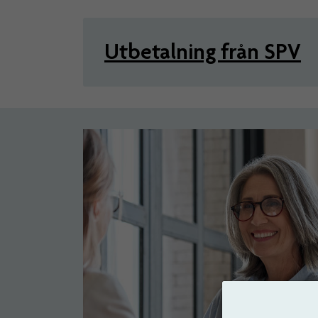
Utbetalning från SPV
Artiklar