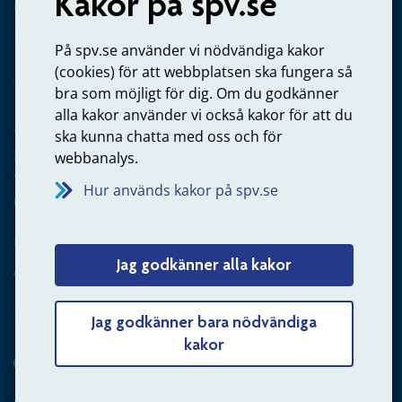
Kakor på spv.se
Kontakta oss
Privatperson – skicka mejl till oss
På spv.se använder vi nödvändiga kakor
(cookies) för att webbplatsen ska fungera så
bra som möjligt för dig. Om du godkänner
alla kakor använder vi också kakor för att du
Arbetsgivare
ska kunna chatta med oss och för
Frågor om administration av tjänstepension från statlig
webbanalys.
anställning
Hur används kakor på spv.se
060-18 75 03
Kontakta oss
Jag godkänner alla kakor
Arbetsgivare – skicka mejl till oss
Jag godkänner bara nödvändiga
kakor
Hitta svaret på din fråga