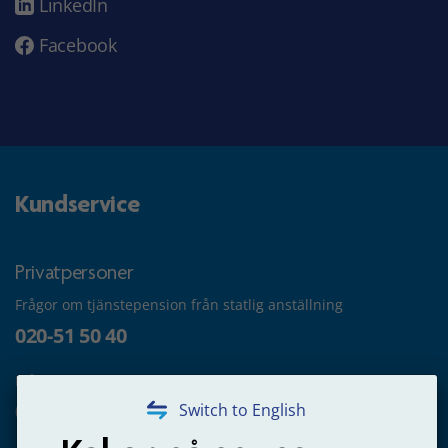
LinkedIn
Facebook
Kundservice
Privatpersoner
Frågor om tjänstepension från statlig anställning
020-51 50 40
Frågor om utbetalning
020-65 00 65
Switch to English