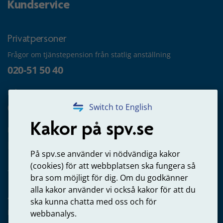
Kundservice
Privatpersoner
Frågor om tjänstepension från statlig anställning
020-51 50 40
Frågor om utbetalning
020-65 00 65
Switch to English
Kakor på spv.se
Kontakta oss
Privatperson – skicka mejl till oss
På spv.se använder vi nödvändiga kakor
(cookies) för att webbplatsen ska fungera så
bra som möjligt för dig. Om du godkänner
alla kakor använder vi också kakor för att du
Arbetsgivare
ska kunna chatta med oss och för
Frågor om administration av tjänstepension från statlig
webbanalys.
anställning