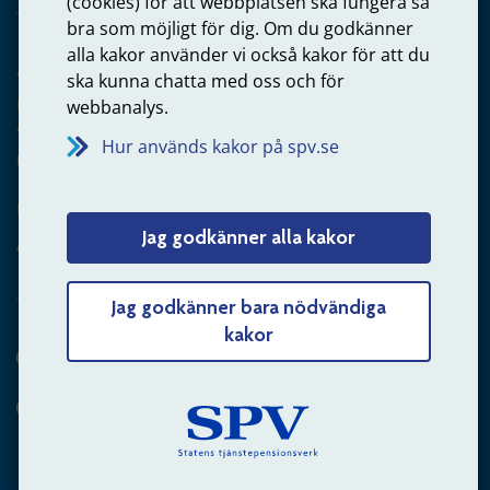
(cookies) för att webbplatsen ska fungera så
bra som möjligt för dig. Om du godkänner
alla kakor använder vi också kakor för att du
Arbetsgivare
ska kunna chatta med oss och för
Frågor om administration av tjänstepension från statlig
webbanalys.
anställning
Hur används kakor på spv.se
060-18 75 03
Kontakta oss
Jag godkänner alla kakor
Arbetsgivare – skicka mejl till oss
Jag godkänner bara nödvändiga
kakor
Hitta svaret på din fråga
Andra sätt att kontakta oss