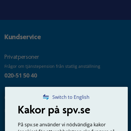
Kundservice
Privatpersoner
Frågor om tjänstepension från statlig anställning
020-51 50 40
Frågor om utbetalning
020-65 00 65
Switch to English
Kakor på spv.se
Kontakta oss
Privatperson – skicka mejl till oss
På spv.se använder vi nödvändiga kakor