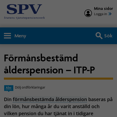
Mina sidor
Logga in
Meny
Sök
Förmånsbestämd
ålderspension – ITP-P
Dölj ordförklaringar
Din
förmånsbestämda ålderspension
baseras på
din lön, hur många år du varit anställd och
vilken pension du har tjänat in i tidigare