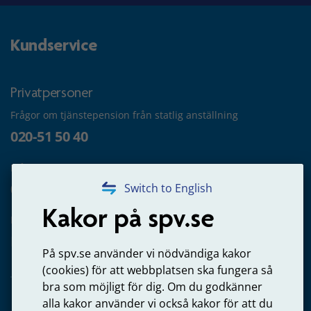
Kundservice
Privatpersoner
Frågor om tjänstepension från statlig anställning
020-51 50 40
Frågor om utbetalning
020-65 00 65
Switch to English
Kakor på spv.se
Kontakta oss
Privatperson – skicka mejl till oss
På spv.se använder vi nödvändiga kakor
(cookies) för att webbplatsen ska fungera så
bra som möjligt för dig. Om du godkänner
alla kakor använder vi också kakor för att du