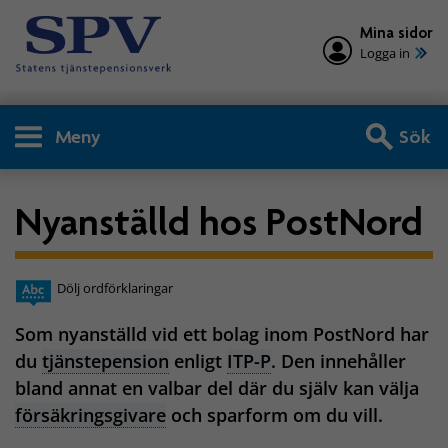
Mina sidor
Logga in
Meny
Sök
Nyanställd hos PostNord
Dölj ordförklaringar
Som nyanställd vid ett bolag inom PostNord har
du
tjänstepension
enligt
ITP-P
. Den innehåller
bland annat en valbar del där du själv kan välja
försäkringsgivare
och sparform om du vill.