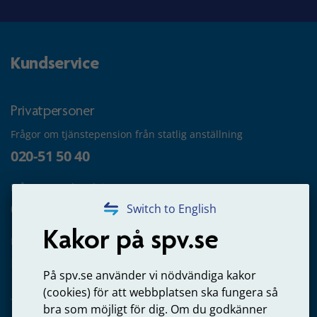
Kundservice
Privatpersoner
Frågor om tjänstepension från statlig anställning
020-51 50 40
Frågor om utbetalning
020-65 00 65
Switch to English
Kakor på spv.se
Kontakta oss
Privatperson – skicka mejl till oss
På spv.se använder vi nödvändiga kakor
(cookies) för att webbplatsen ska fungera så
bra som möjligt för dig. Om du godkänner