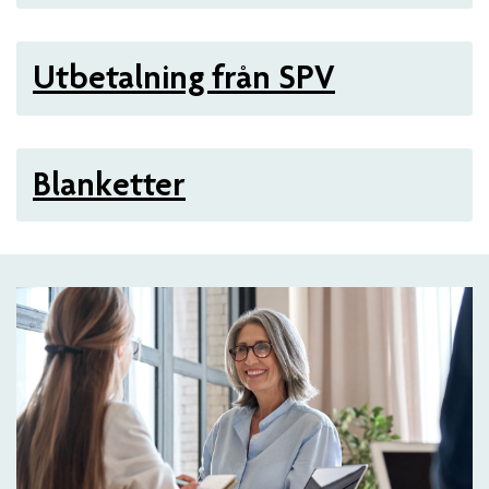
Utbetalning från SPV
Blanketter
Artiklar