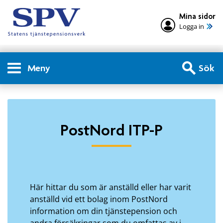
Mina sidor
Logga in
Meny
Sök
Privatperson - PostNord IT
PostNord ITP-P
Här hittar du som är anställd eller har varit
anställd vid ett bolag inom PostNord
information om din tjänstepension och
andra försäkringar som du omfattas av i