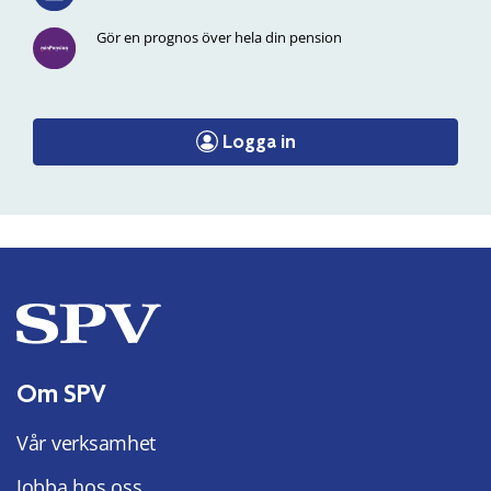
Gör en prognos över hela din pension
Logga in
Om SPV
Vår verksamhet
Jobba hos oss