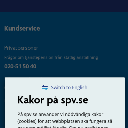
Kundservice
Privatpersoner
Frågor om tjänstepension från statlig anställning
020-51 50 40
Frågor om utbetalning
020-65 00 65
Switch to English
Kakor på spv.se
Kontakta oss
Privatperson – skicka mejl till oss
På spv.se använder vi nödvändiga kakor
(cookies) för att webbplatsen ska fungera så
bra som möjligt för dig. Om du godkänner