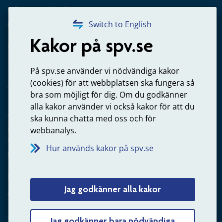
Frågor om utbetalning
020-65 00 65
Switch to English
Kakor på spv.se
Kontakta oss
Privatperson – skicka mejl till oss
På spv.se använder vi nödvändiga kakor
(cookies) för att webbplatsen ska fungera så
bra som möjligt för dig. Om du godkänner
alla kakor använder vi också kakor för att du
Arbetsgivare
ska kunna chatta med oss och för
Frågor om administration av tjänstepension från statlig
webbanalys.
anställning
Hur används kakor på spv.se
060-18 75 03
Kontakta oss
Jag godkänner alla kakor
Arbetsgivare – skicka mejl till oss
Jag godkänner bara nödvändiga