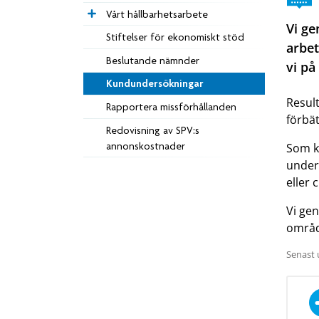
Vårt hållbarhetsarbete
Vi ge
Stiftelser för ekonomiskt stöd
arbet
Beslutande nämnder
vi på
Kundundersökningar
Resul
Rapportera missförhållanden
förbät
Redovisning av SPV:s
annonskostnader
Som ku
unders
eller 
Vi gen
områd
Senast 