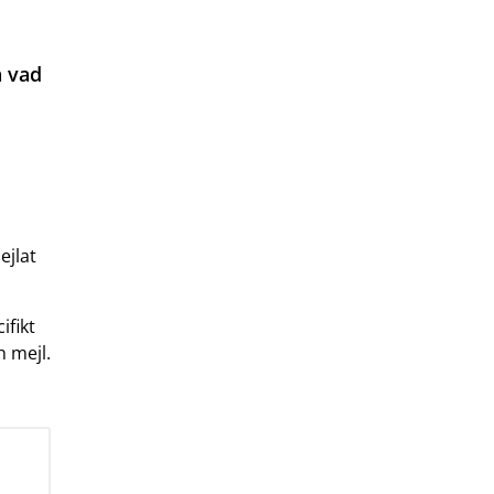
å vad
ejlat
ifikt
 mejl.