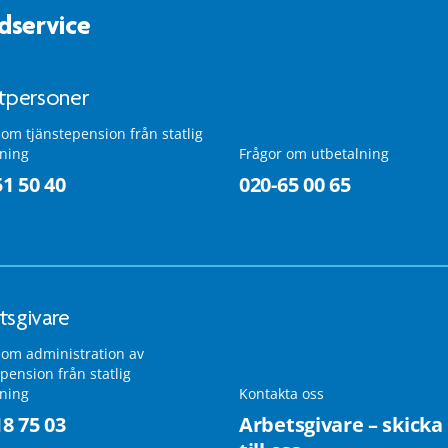
dservice
atpersoner
 om tjänstepension från statlig
lning
Frågor om utbetalning
51 50 40
020-65 00 65
tsgivare
 om administration av
pension från statlig
lning
Kontakta oss
18 75 03
Arbetsgivare – skicka