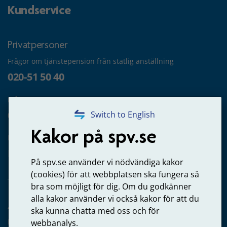
Kundservice
Privatpersoner
Frågor om tjänstepension från statlig anställning
020-51 50 40
Frågor om utbetalning
020-65 00 65
Switch to English
Kakor på spv.se
Kontakta oss
Privatperson – skicka mejl till oss
På spv.se använder vi nödvändiga kakor
(cookies) för att webbplatsen ska fungera så
bra som möjligt för dig. Om du godkänner
alla kakor använder vi också kakor för att du
Arbetsgivare
ska kunna chatta med oss och för
Frågor om administration av tjänstepension från statlig
webbanalys.