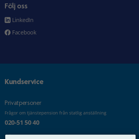
Följ oss
LinkedIn
Facebook
Kundservice
Privatpersoner
Frågor om tjänstepension från statlig anställning
020-51 50 40
Frågor om utbetalning