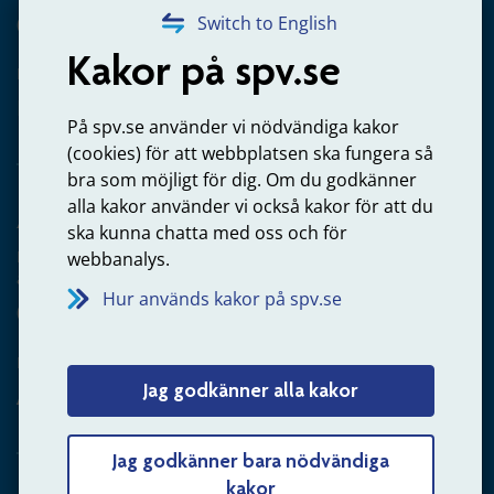
020-65 00 65
Switch to English
Kakor på spv.se
Kontakta oss
Privatperson – skicka mejl till oss
På spv.se använder vi nödvändiga kakor
(cookies) för att webbplatsen ska fungera så
bra som möjligt för dig. Om du godkänner
alla kakor använder vi också kakor för att du
Arbetsgivare
ska kunna chatta med oss och för
Frågor om administration av tjänstepension från statlig
webbanalys.
anställning
Hur används kakor på spv.se
060-18 75 03
Kontakta oss
Jag godkänner alla kakor
Arbetsgivare – skicka mejl till oss
Jag godkänner bara nödvändiga
kakor