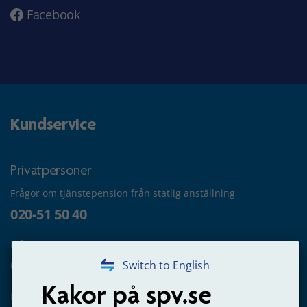
Facebook
Kundservice
Privatpersoner
Frågor om tjänstepension från statlig anställning
020-51 50 40
Frågor om utbetalning
020-65 00 65
Switch to English
Kakor på spv.se
Kontakta oss