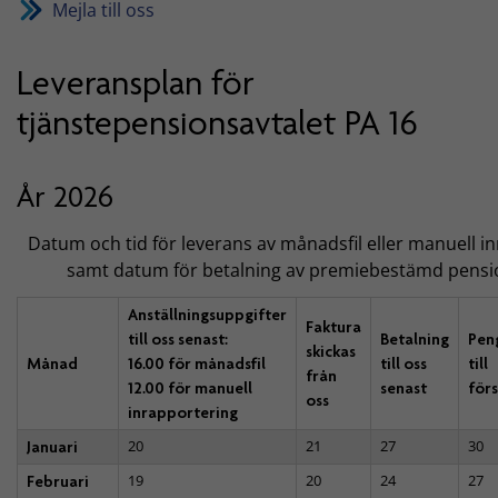
Mejla till oss
Leveransplan för
tjänstepensionsavtalet PA 16
År 2026
Datum och tid för leverans av månadsfil eller manuell i
samt datum för betalning av premiebestämd pensi
Anställningsuppgifter
Faktura
till oss senast:
Betalning
Pen
skickas
Månad
16.00 för månadsfil
till oss
till
från
12.00 för manuell
senast
för
oss
inrapportering
20
21
27
30
Januari
19
20
24
27
Februari