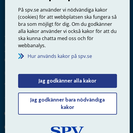
Privatperson – skicka mejl till oss
På spv.se använder vi nödvändiga kakor
(cookies) för att webbplatsen ska fungera så
bra som möjligt för dig. Om du godkänner
alla kakor använder vi också kakor för att du
Arbetsgivare
ska kunna chatta med oss och för
Frågor om administration av tjänstepension från statlig
webbanalys.
anställning
Hur används kakor på spv.se
060-18 75 03
Kontakta oss
Jag godkänner alla kakor
Arbetsgivare – skicka mejl till oss
Jag godkänner bara nödvändiga
kakor
Hitta svaret på din fråga
Andra sätt att kontakta oss