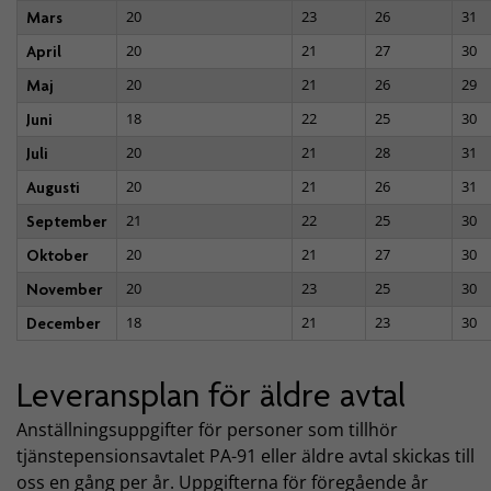
20
23
26
31
Mars
20
21
27
30
April
20
21
26
29
Maj
18
22
25
30
Juni
20
21
28
31
Juli
20
21
26
31
Augusti
21
22
25
30
September
20
21
27
30
Oktober
20
23
25
30
November
18
21
23
30
December
Leveransplan för äldre avtal
Anställningsuppgifter för personer som tillhör
tjänstepensionsavtalet PA-91 eller äldre avtal skickas till
oss en gång per år. Uppgifterna för föregående år