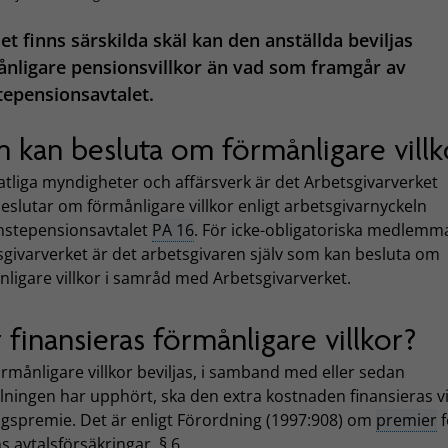
t finns särskilda skäl kan den anställda beviljas
nligare pensionsvillkor än vad som framgår av
tepensionsavtalet.
 kan besluta om förmånligare villk
atliga myndigheter och affärsverk är det Arbetsgivarverket
slutar om förmånligare villkor enligt arbetsgivarnyckeln
jänstepensionsavtalet
PA 16
. För icke-obligatoriska medlemm
sgivarverket är det arbetsgivaren själv som kan besluta om
ligare villkor i samråd med Arbetsgivarverket.
 finansieras förmånligare villkor?
rmånligare villkor beviljas, i samband med eller sedan
lningen har upphört, ska den extra kostnaden finansieras v
gspremie. Det är enligt Förordning (1997:908) om
premier
f
s avtalsförsäkringar, § 6.