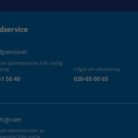
dservice
atpersoner
 om tjänstepension från statlig
lning
Frågor om utbetalning
51 50 40
020-65 00 65
tsgivare
 om administration av
pension från statlig