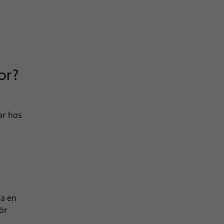
or?
ar hos
ia en
ör