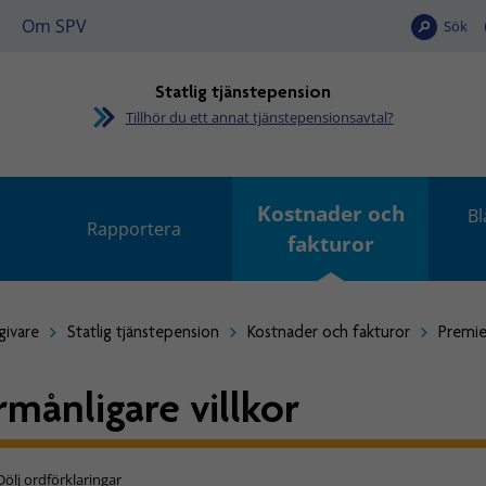
Om SPV
Sök
Statlig tjänstepension
Tillhör du ett annat tjänstepensionsavtal?
Kostnader och
Bl
Rapportera
fakturor
givare
Statlig tjänstepension
Kostnader och fakturor
Premie
rmånligare villkor
Dölj ordförklaringar