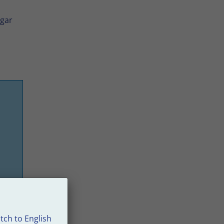
ngar
tch to English
den