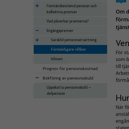
Förmånsbestämd pension och
Om de
kollektiva premier
förmå
Vad påverkar premierna?
tjäns
Engångspremier
Särskild pensionsersättning
Vem
Förmånligare villkor
För st
som be
Inlösen
till t
Prognos för pensionskostnad
Arbet
Bokföring av pensionsskuld
förmån
Uppskatta pensionsskuld –
delpension
Hur
När fö
anstäl
engån
staten