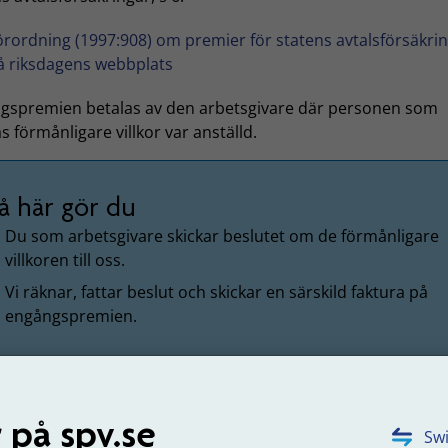
örordning (1997:908) om premier för statens avtalsförsäkri
å riksdagens webbplats
gspremien betalas av den arbetsgivare där personen som
as förmånligare villkor var anställd.
å här gör du
Du som arbetsgivare skickar beslutet om de förmånligare
villkoren till oss.
Vi räknar, fattar beslut och skickar en särskild faktura på
engångspremien.
gspremien räknar vi ut enligt grunder som fastställs
V. Engångspremien beräknas utifrån differensen mellan den
 på spv.se
Swi
nsnivå som följer av beslutet om förmånligare villkor och 