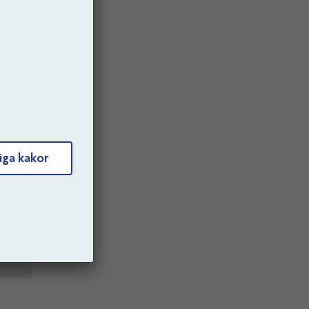
ång.
6
och
iga kakor