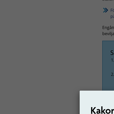
F
p
Engån
bevilj
S
Engån
av SP
Kakor
pensio