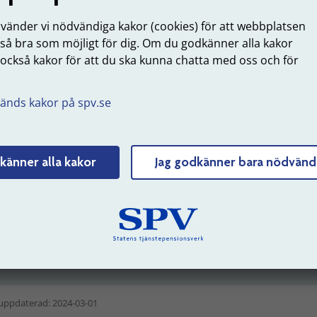
onsnivå som personen hade tjänat in vid tidpunkten för avg
nvänder vi nödvändiga kakor (cookies) för att webbplatsen
 så bra som möjligt för dig. Om du godkänner alla kakor
 också kakor för att du ska kunna chatta med oss och för
å här räknar vi ut engångspremien
.
eslutad pensionsnivå minus intjänad pensionsnivå
änds kakor på spv.se
ligare villkor finansieras enligt 12 kap. 1 § Avdelning 1
PA 1
 1 § Avdelning 2
PA 16
.
känner alla kakor
Jag godkänner bara nödvänd
r myndigheter tillkommer löneskatt på 24,26 % vid
kturering av engångspremien. Arbetsgivare som inte är
atliga myndigheter ansvarar själva för att betala särskild
neskatt på pensionskostnaden direkt till
Skatteverket
.
uppdaterad: 2024-03-01