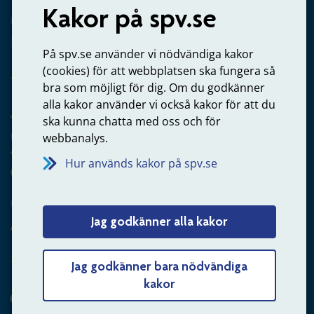
Kakor på spv.se
Kontakta oss
Privatperson – skicka mejl till oss
På spv.se använder vi nödvändiga kakor
(cookies) för att webbplatsen ska fungera så
bra som möjligt för dig. Om du godkänner
alla kakor använder vi också kakor för att du
Arbetsgivare
ska kunna chatta med oss och för
Frågor om administration av tjänstepension från statlig
webbanalys.
anställning
Hur används kakor på spv.se
060-18 75 03
Kontakta oss
Jag godkänner alla kakor
Arbetsgivare – skicka mejl till oss
Jag godkänner bara nödvändiga
kakor
Hitta svaret på din fråga