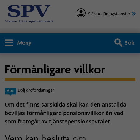
Självbetjäningstjänster
Meny
Sök
Förmånligare villkor
Dölj ordförklaringar
Om det finns särskilda skäl kan den anställda
beviljas förmånligare pensionsvillkor än vad
som framgår av tjänstepensionsavtalet.
Vem kan besluta om