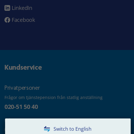
LinkedIn
Facebook
Kundservice
Privatpersoner
Frågor om tjänstepension från statlig anställning
020-51 50 40
Frågor om utbetalning
020-65 00 65
Switch to English