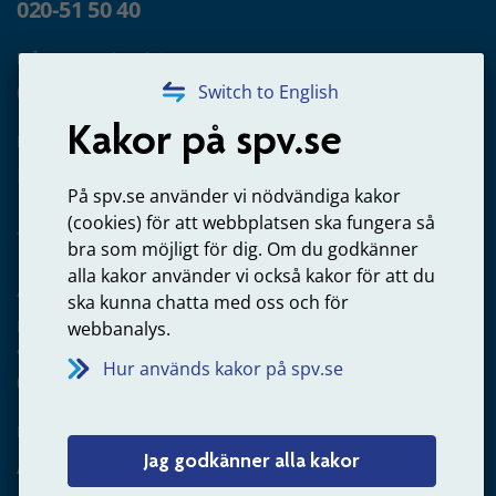
020-51 50 40
Frågor om utbetalning
020-65 00 65
Switch to English
Kakor på spv.se
Kontakta oss
Privatperson – skicka mejl till oss
På spv.se använder vi nödvändiga kakor
(cookies) för att webbplatsen ska fungera så
bra som möjligt för dig. Om du godkänner
alla kakor använder vi också kakor för att du
Arbetsgivare
ska kunna chatta med oss och för
Frågor om administration av tjänstepension från statlig
webbanalys.
anställning
Hur används kakor på spv.se
060-18 75 03
Kontakta oss
Jag godkänner alla kakor
Arbetsgivare – skicka mejl till oss