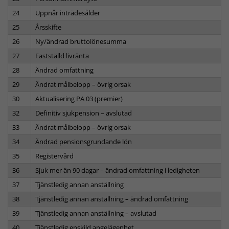
24
Uppnår inträdesålder
25
Årsskifte
26
Ny/ändrad bruttolönesumma
27
Fastställd livränta
28
Ändrad omfattning
29
Ändrat målbelopp – övrig orsak
30
Aktualisering PA 03 (premier)
32
Definitiv sjukpension – avslutad
33
Ändrat målbelopp – övrig orsak
34
Ändrad pensionsgrundande lön
35
Registervård
36
Sjuk mer än 90 dagar – ändrad omfattning i ledigheten
37
Tjänstledig annan anställning
38
Tjänstledig annan anställning – ändrad omfattning
39
Tjänstledig annan anställning – avslutad
40
Tjänstledig enskild angelägenhet