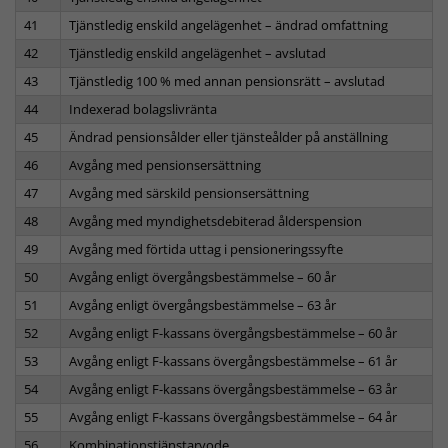
41
Tjänstledig enskild angelägenhet – ändrad omfattning
42
Tjänstledig enskild angelägenhet – avslutad
43
Tjänstledig 100 % med annan pensionsrätt – avslutad
44
Indexerad bolagslivränta
45
Ändrad pensionsålder eller tjänsteålder på anställning
46
Avgång med pensionsersättning
47
Avgång med särskild pensionsersättning
48
Avgång med myndighetsdebiterad ålderspension
49
Avgång med förtida uttag i pensioneringssyfte
50
Avgång enligt övergångsbestämmelse – 60 år
51
Avgång enligt övergångsbestämmelse – 63 år
52
Avgång enligt F-kassans övergångsbestämmelse – 60 år
53
Avgång enligt F-kassans övergångsbestämmelse – 61 år
54
Avgång enligt F-kassans övergångsbestämmelse – 63 år
55
Avgång enligt F-kassans övergångsbestämmelse – 64 år
56
Kombinationstjänstarvode