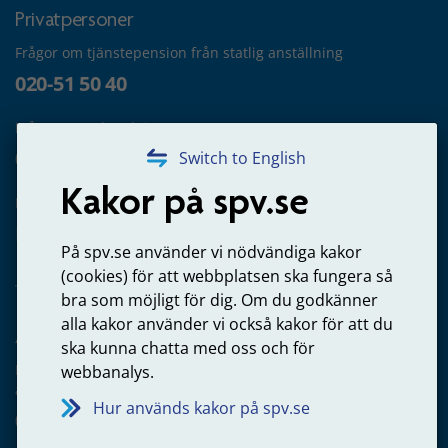
Privatpersoner
Frågor om tjänstepension från statlig anställning
020-51 50 40
Frågor om utbetalning
020-65 00 65
Switch to English
Kakor på spv.se
Kontakta oss
Privatperson – skicka mejl till oss
På spv.se använder vi nödvändiga kakor
(cookies) för att webbplatsen ska fungera så
bra som möjligt för dig. Om du godkänner
alla kakor använder vi också kakor för att du
Arbetsgivare
ska kunna chatta med oss och för
Frågor om administration av tjänstepension från statlig
webbanalys.
anställning
Hur används kakor på spv.se
060-18 75 03