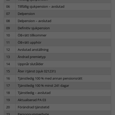
06
Tillfällig sjukpension – avslutad
07
Delpension
08
Delpension – avslutad
09
Definitiv sjukpension
10
ÖB-rätt tillkommer
11
ÖB-rätt upphör
12
Avslutad anställning
13
Ändrad premietyp
14
Uppnår slutålder
15
Åter i tjänst (sjuk 021231)
16
Tjänstledig 100 % med annan pensionsrätt
17
Tjänstledig 100 % minst 241 dagar
18
Tjänstledig – avslutad
19
Aktualiserad PA 03
20
Förändrad tjänstetid
23
Personnummerbyte