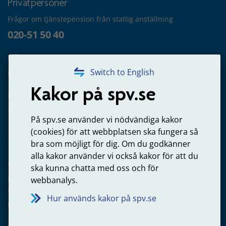
Privatpersoner
Frågor om tjänstepension från statlig anställning
020-51 50 40
Frågor om utbetalning
020-65 00 65
Switch to English
Kakor på spv.se
Kontakta oss
Privatperson – skicka mejl till oss
På spv.se använder vi nödvändiga kakor
(cookies) för att webbplatsen ska fungera så
bra som möjligt för dig. Om du godkänner
alla kakor använder vi också kakor för att du
Arbetsgivare
ska kunna chatta med oss och för
Frågor om administration av tjänstepension från statlig
webbanalys.
anställning
Hur används kakor på spv.se
060-18 75 03