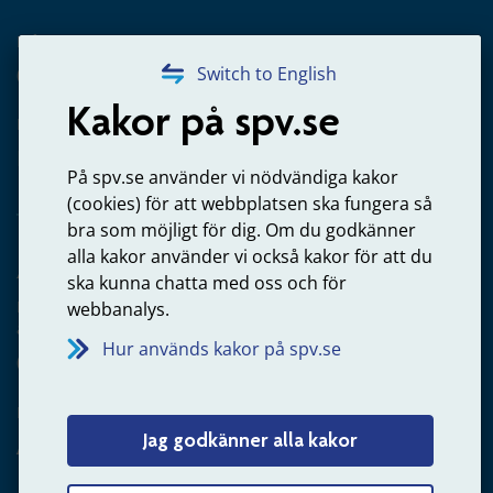
Frågor om utbetalning
020-65 00 65
Switch to English
Kakor på spv.se
Kontakta oss
Privatperson – skicka mejl till oss
På spv.se använder vi nödvändiga kakor
(cookies) för att webbplatsen ska fungera så
bra som möjligt för dig. Om du godkänner
alla kakor använder vi också kakor för att du
Arbetsgivare
ska kunna chatta med oss och för
Frågor om administration av tjänstepension från statlig
webbanalys.
anställning
Hur används kakor på spv.se
060-18 75 03
Kontakta oss
Jag godkänner alla kakor
Arbetsgivare – skicka mejl till oss