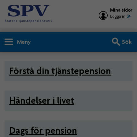
Mina sidor
Logga in
Meny
Sök
Privatperson - Tjänstepensio
Förstå din tjänstepension
Händelser i livet
Dags för pension