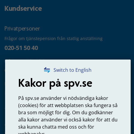
Kundservice
Privatpersoner
Frågor om tjänstepension från statlig anställning
020-51 50 40
Frågor om utbetalning
020-65 00 65
Switch to English
Kakor på spv.se
Kontakta oss
Privatperson – skicka mejl till oss
På spv.se använder vi nödvändiga kakor
(cookies) för att webbplatsen ska fungera så
bra som möjligt för dig. Om du godkänner
alla kakor använder vi också kakor för att du
Arbetsgivare
ska kunna chatta med oss och för
Frågor om administration av tjänstepension från statlig
webbanalys.