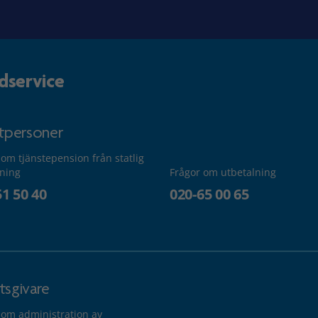
dservice
atpersoner
 om tjänstepension från statlig
lning
Frågor om utbetalning
51 50 40
020-65 00 65
tsgivare
 om administration av