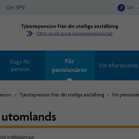
Om SPV
Sök
Tjänstepension från din statliga anställning
Tillhör du ett annat tjänstepensionsavtal?
För
Dags för
För efterlevande
pension
pensionärer
person
Tjänstepension från din statliga anställning
För pensionä
 utomlands
Dölj ordförklaringar