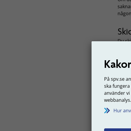
saknar
någon
Ski
Du sk
SPV.
L
intyga
Kakor
På spv.se a
ska fungera
använder vi
webbanalys
Hur anv