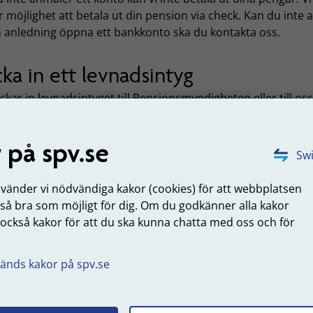
 möjlighet att betala ut din pension via check. Kan du inte 
 anledning öppna ett bankkonto ska du kontakta oss.
cka in ett levnadsintyg
ickar in
levnadsintyget
till
Pensionsmyndigheten
eller till os
evnadsintyget
är ett sätt för dig som är bosatt utanför Sveri
 för oss att du fortfarande lever.
 på spv.se
Swi
Om du får pension från Pensionsmyndigheten
nvänder vi nödvändiga kakor (cookies) för att webbplatsen
 så bra som möjligt för dig. Om du godkänner alla kakor
 också kakor för att du ska kunna chatta med oss och för
Om du inte får pension från
.
Pensionsmyndigheten
änds kakor på spv.se