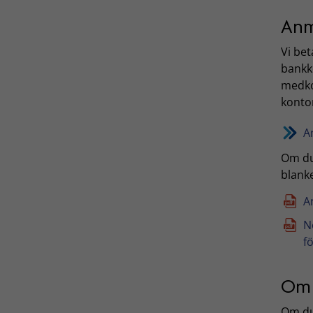
Anm
Vi be
bankk
medko
konto
A
Om du
blank
A
N
f
Om 
Om du 