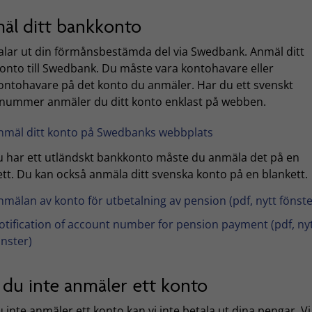
äl ditt bankkonto
talar ut din förmånsbestämda del via Swedbank. Anmäl ditt
onto till Swedbank. Du måste vara kontohavare eller
ntohavare på det konto du anmäler. Har du ett svenskt
nummer anmäler du ditt konto enklast på webben.
nmäl ditt konto på Swedbanks webbplats
 har ett utländskt bankkonto måste du anmäla det på en
ett. Du kan också anmäla ditt svenska konto på en blankett.
nmälan av konto för utbetalning av pension (pdf, nytt fönste
otification of account number for pension payment (pdf, ny
önster)
du inte anmäler ett konto
inte anmäler ett konto kan vi inte betala ut dina pengar. Vi