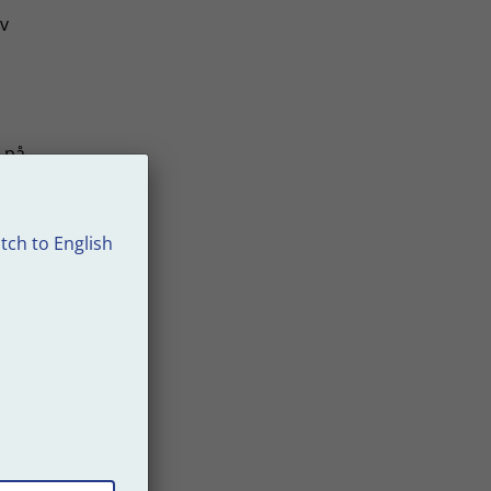
av
s på
ge att
tch to English