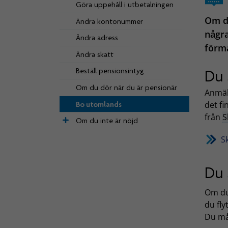
Göra uppehåll i utbetalningen
Om du
Ändra kontonummer
några
Ändra adress
förm
Ändra skatt
Beställ pensionsintyg
Du 
Om du dör när du är pensionär
Anmäl 
det fi
Bo utomlands
från
S
Om du inte är nöjd
S
Du 
Om du
du fly
Du må