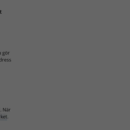
t
u gör
adress
g
. När
rket
.