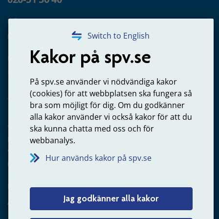
Frågor om utbetalning
020-65 00 65
Switch to English
Kakor på spv.se
Kontakta oss
Privatperson – skicka mejl till oss
På spv.se använder vi nödvändiga kakor
(cookies) för att webbplatsen ska fungera så
bra som möjligt för dig. Om du godkänner
alla kakor använder vi också kakor för att du
Arbetsgivare
ska kunna chatta med oss och för
Frågor om administration av tjänstepension från statlig
webbanalys.
anställning
Hur används kakor på spv.se
060-18 75 03
Kontakta oss
Jag godkänner alla kakor
Arbetsgivare – skicka mejl till oss