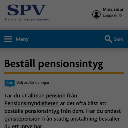
Mina sidor
Logga in
Meny
Sök
Beställ pensionsintyg
Dölj ordförklaringar
Tar du ut
allmän pension
från
Pensionsmyndigheten
är det ofta bäst att
beställa pensionsintyg från dem. Har du endast
tjänstepension
från statlig anställning beställer
du ett intyg här.