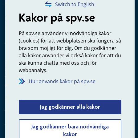
020-65 00 65
Switch to English
Kakor på spv.se
Kontakta oss
Privatperson – skicka mejl till oss
På spv.se använder vi nödvändiga kakor
(cookies) för att webbplatsen ska fungera så
bra som möjligt för dig. Om du godkänner
alla kakor använder vi också kakor för att du
Arbetsgivare
ska kunna chatta med oss och för
Frågor om administration av tjänstepension från statlig
webbanalys.
anställning
Hur används kakor på spv.se
060-18 75 03
Kontakta oss
Jag godkänner alla kakor
Arbetsgivare – skicka mejl till oss
Jag godkänner bara nödvändiga
kakor