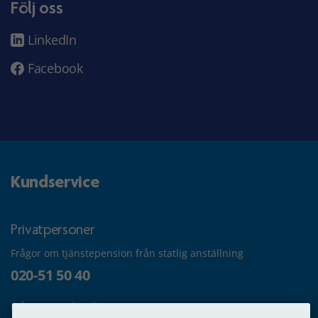
Följ oss
LinkedIn
Facebook
Kundservice
Privatpersoner
Frågor om tjänstepension från statlig anställning
020-51 50 40
Frågor om utbetalning