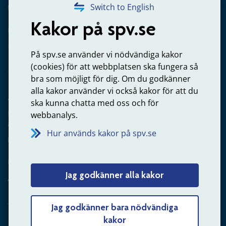
020-65 00 65
Switch to English
Kakor på spv.se
Kontakta oss
Privatperson – skicka mejl till oss
På spv.se använder vi nödvändiga kakor
(cookies) för att webbplatsen ska fungera så
bra som möjligt för dig. Om du godkänner
alla kakor använder vi också kakor för att du
Arbetsgivare
ska kunna chatta med oss och för
Frågor om administration av tjänstepension från statlig
webbanalys.
anställning
Hur används kakor på spv.se
060-18 75 03
Kontakta oss
Jag godkänner alla kakor
Arbetsgivare – skicka mejl till oss
Jag godkänner bara nödvändiga
kakor