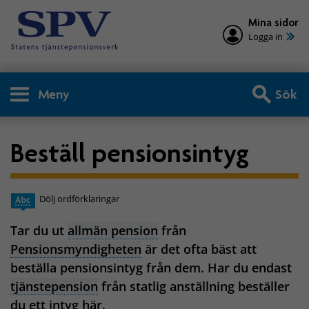
Mina sidor
Logga in
Meny
Sök
Beställ pensionsintyg
Dölj ordförklaringar
Tar du ut
allmän pension
från
Pensionsmyndigheten
är det ofta bäst att
beställa pensionsintyg från dem. Har du endast
tjänstepension
från statlig anställning beställer
du ett intyg här.