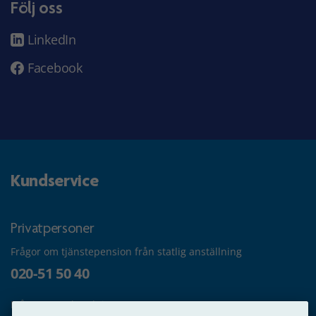
Följ oss
LinkedIn
Facebook
Kundservice
Privatpersoner
Frågor om tjänstepension från statlig anställning
020-51 50 40
Frågor om utbetalning